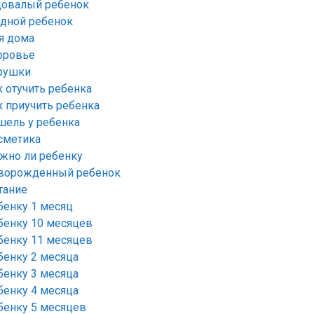
довалый ребенок
удной ребенок
я дома
оровье
рушки
к отучить ребенка
к приучить ребенка
шель у ребенка
сметика
жно ли ребенку
ворожденный ребенок
тание
бенку 1 месяц
бенку 10 месяцев
бенку 11 месяцев
бенку 2 месяца
бенку 3 месяца
бенку 4 месяца
бенку 5 месяцев