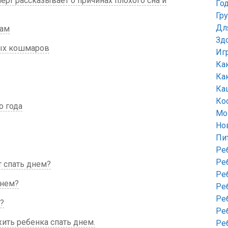
ерт рассказывает о причинах плохого сна и
Го
Гр
Дл
чам
Зд
ных кошмаров
Иг
Ка
Ка
Ка
Ко
о года
Мо
Но
Пи
Ре
Ре
т спать днем?
Ре
днем?
Ре
Ре
?
Ре
жить ребенка спать днем.
Ре