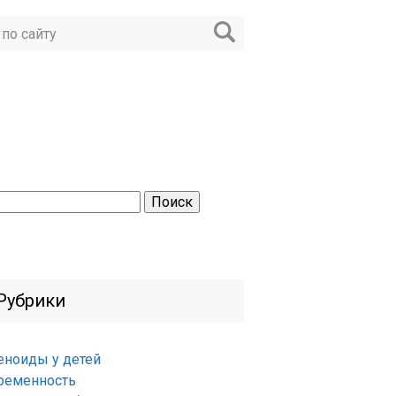
ти:
Рубрики
еноиды у детей
ременность