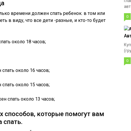
Гла
да
авт
ько времени должен спать ребенок. в том или
0
ть в виду, что все дети -разные, и кто-то будет
Ав
пать около 18 часов;
Куп
(гру
0
 спать около 16 часов;
 спать около 15 часов;
ен спать около 13 часов;
х способов, которые помогут вам
 спать.