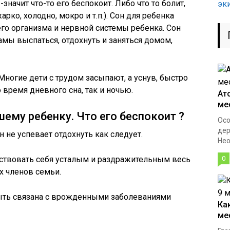
-значит что-то его беспокоит. Либо что то болит,
эк
рко, холодно, мокро и т.п.). Сон для ребенка
его организма и нервной системы ребенка. Сон
мы выспаться, отдохнуть и заняться домом,
Многие дети с трудом засыпают, а уснув, быстро
 время дневного сна, так и ночью.
Ат
ме
ему ребенку. Что его беспокоит ?
Осо
дер
н не успевает отдохнуть как следует.
Нео
ствовать себя усталым и раздражительным весь
0
х членов семьи.
быть связана с врожденными заболеваниями
Ка
ме