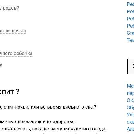
Ре
е родов?
Ре
Ре
Ре
аться ночью
Ст
Те
чного ребенка
й
Ма
спит ?
пе
О 
о спит ночью или во время дневного сна ?
Об
Ул
главных показателей их здоровья.
ск
лжен спать, пока не наступит чувство голода.
Ал