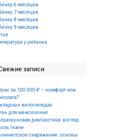
бенку 6 месяцев
бенку 7 месяцев
бенку 8 месяцев
бенку 9 месяцев
атья
мпература у ребенка
Свежие записи
трас за 100 000 ₽ – комфорт или
реплата?
складных велосипедах
увь для межсезонья
ьтразвуковая диагностика: взгляд
возь ткани
ьпинистское снаряжение: основы