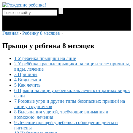
Главная
›
Ребенку 8 месяцев
›
Прыщи у ребенка 8 месяцев
1 У ребенка прыщики на лице
2 У ребёнка красные прыщики на лице и теле: причины,
виды, лечение
3 Причины
4 Виды сыпи
5 Как лечить
6 Прыщи на лице у ребенка: как лечить от разных видов
сыпи
7 Розовые угри и другие типы безопасных прыщей на
лице у грудничков
8 Высыпания у детей, требующие внимания и,
возможно, лечения
9 Лечение прыщей у ребенка: соблюдение диеты и
гигиены