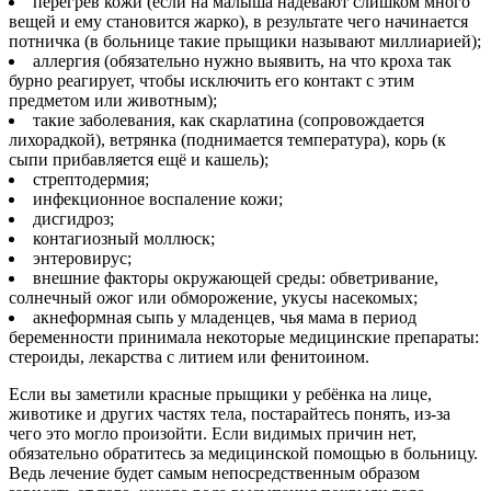
перегрев кожи (если на малыша надевают слишком много
вещей и ему становится жарко), в результате чего начинается
потничка (в больнице такие прыщики называют миллиарией);
аллергия (обязательно нужно выявить, на что кроха так
бурно реагирует, чтобы исключить его контакт с этим
предметом или животным);
такие заболевания, как скарлатина (сопровождается
лихорадкой), ветрянка (поднимается температура), корь (к
сыпи прибавляется ещё и кашель);
стрептодермия;
инфекционное воспаление кожи;
дисгидроз;
контагиозный моллюск;
энтеровирус;
внешние факторы окружающей среды: обветривание,
солнечный ожог или обморожение, укусы насекомых;
акнеформная сыпь у младенцев, чья мама в период
беременности принимала некоторые медицинские препараты:
стероиды, лекарства с литием или фенитоином.
Если вы заметили красные прыщики у ребёнка на лице,
животике и других частях тела, постарайтесь понять, из-за
чего это могло произойти. Если видимых причин нет,
обязательно обратитесь за медицинской помощью в больницу.
Ведь лечение будет самым непосредственным образом