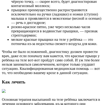
чёрную точку, — скорее всего, будет диагностирован
контагиозный моллюск;
прыщики преимущественно распространяются
исключительно на ручки (ладошки) и ножки (ступни)
малыша и проявляются в межсезонье (весной и осенью)
— речь о дисгидрозе;
розово-красное пятно, уже через несколько часов
превращающееся в водянистые прыщики, — признак
стрептодермии;
мелкие красные прыщики на теле у ребёнка — это
потничка из-за недостатка свежего воздуха для кожи.
Чтобы не было осложнений, диагностику должен провести
врач, даже если поначалу вам кажется, что красные прыщи у
ребёнка на теле вот-вот пройдут сами собой. И уж тем более
нельзя заниматься самолечением, которое только ухудшит
ситуацию. Квалифицированная медицинская помощь — вот
то, что необходимо вашему крохе в данной ситуации.
Как лечить
Основная терапия высыпаний на теле ребёнка заключается в
лечении основного заболевания, из-за которого они