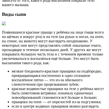
зависеть от того, какого рода высыпания покрыли тело
вашего малыша.
Виды сыпи
Появившиеся красные прыщи у ребёнка на лице (чаще всего
на щёчках и вокруг рта) и на теле (на руках и ногах, на попе,
на спине, на животе) могут выглядеть неодинаково. У
некоторых они могут представлять собой локальные очаги,
проходящие в течение нескольких дней. У других же могут
покрывать большую часть тела и с течением времени только
увеличиваться и воспаляться ещё больше. Это могут быть
высыпания такого рода, как:
мелкие бледновато-красные прыщики на подбородке,
превращающаяся постепенно в одно сплошное
воспалённое пятно — это из-эа обильного
слюнотечения при прорезывании зубов;
красные водянистые прыщики на теле у ребёнка могут
быть симптомом ветрянки: поначалу единичных
новообразований становится всё больше и больше;
прыщики на попе — от опрелостей из-за подгузника;
если в центре водяных прыщиков можно разглядеть