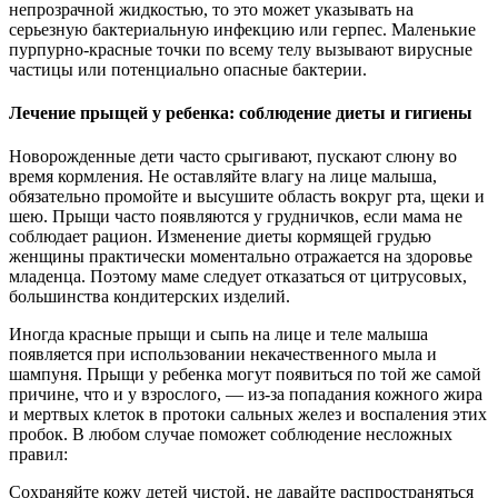
непрозрачной жидкостью, то это может указывать на
серьезную бактериальную инфекцию или герпес. Маленькие
пурпурно-красные точки по всему телу вызывают вирусные
частицы или потенциально опасные бактерии.
Лечение прыщей у ребенка: соблюдение диеты и гигиены
Новорожденные дети часто срыгивают, пускают слюну во
время кормления. Не оставляйте влагу на лице малыша,
обязательно промойте и высушите область вокруг рта, щеки и
шею. Прыщи часто появляются у грудничков, если мама не
соблюдает рацион. Изменение диеты кормящей грудью
женщины практически моментально отражается на здоровье
младенца. Поэтому маме следует отказаться от цитрусовых,
большинства кондитерских изделий.
Иногда красные прыщи и сыпь на лице и теле малыша
появляется при использовании некачественного мыла и
шампуня. Прыщи у ребенка могут появиться по той же самой
причине, что и у взрослого, — из-за попадания кожного жира
и мертвых клеток в протоки сальных желез и воспаления этих
пробок. В любом случае поможет соблюдение несложных
правил:
Сохраняйте кожу детей чистой, не давайте распространяться