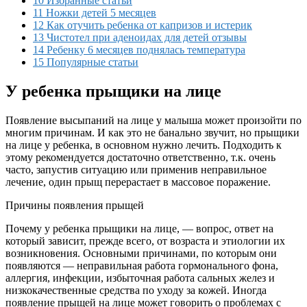
10 Избранные статьи
11 Ножки детей 5 месяцев
12 Как отучить ребенка от капризов и истерик
13 Чистотел при аденоидах для детей отзывы
14 Ребенку 6 месяцев поднялась температура
15 Популярные статьи
У ребенка прыщики на лице
Появление высыпаний на лице у малыша может произойти по
многим причинам. И как это не банально звучит, но прыщики
на лице у ребенка, в основном нужно лечить. Подходить к
этому рекомендуется достаточно ответственно, т.к. очень
часто, запустив ситуацию или применив неправильное
лечение, один прыщ перерастает в массовое поражение.
Причины появления прыщей
Почему у ребенка прыщики на лице, — вопрос, ответ на
который зависит, прежде всего, от возраста и этиологии их
возникновения. Основными причинами, по которым они
появляются — неправильная работа гормонального фона,
аллергия, инфекции, избыточная работа сальных желез и
низкокачественные средства по уходу за кожей. Иногда
появление прыщей на лице может говорить о проблемах с