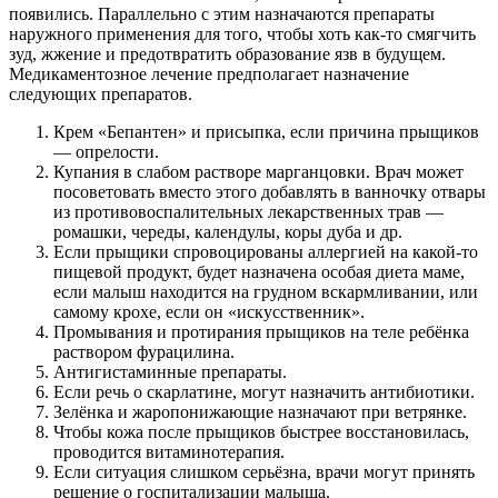
появились. Параллельно с этим назначаются препараты
наружного применения для того, чтобы хоть как-то смягчить
зуд, жжение и предотвратить образование язв в будущем.
Медикаментозное лечение предполагает назначение
следующих препаратов.
Крем «Бепантен» и присыпка, если причина прыщиков
— опрелости.
Купания в слабом растворе марганцовки. Врач может
посоветовать вместо этого добавлять в ванночку отвары
из противовоспалительных лекарственных трав —
ромашки, череды, календулы, коры дуба и др.
Если прыщики спровоцированы аллергией на какой-то
пищевой продукт, будет назначена особая диета маме,
если малыш находится на грудном вскармливании, или
самому крохе, если он «искусственник».
Промывания и протирания прыщиков на теле ребёнка
раствором фурацилина.
Антигистаминные препараты.
Если речь о скарлатине, могут назначить антибиотики.
Зелёнка и жаропонижающие назначают при ветрянке.
Чтобы кожа после прыщиков быстрее восстановилась,
проводится витаминотерапия.
Если ситуация слишком серьёзна, врачи могут принять
решение о госпитализации малыша.