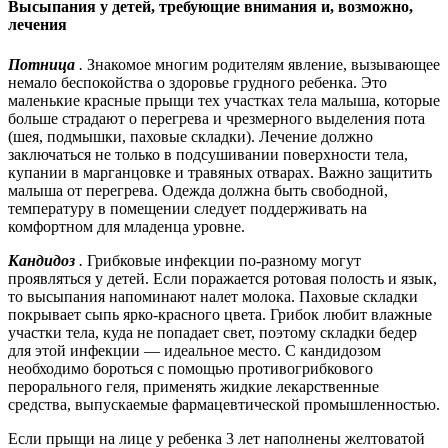
Высыпания у детей, требующие внимания и, возможно,
лечения
Потница
.
Знакомое многим родителям явление, вызывающее
немало беспокойства о здоровье грудного ребенка. Это
маленькие красные прыщи тех участках тела малыша, которые
больше страдают о перегрева и чрезмерного выделения пота
(шея, подмышки, паховые складки). Лечение должно
заключаться не только в подсушивании поверхности тела,
купании в марганцовке и травяных отварах. Важно защитить
малыша от перегрева. Одежда должна быть свободной,
температуру в помещении следует поддерживать на
комфортном для младенца уровне.
Кандидоз
.
Грибковые инфекции по-разному могут
проявляться у детей. Если поражается ротовая полость и язык,
то высыпания напоминают налет молока. Паховые складки
покрывает сыпь ярко-красного цвета. Грибок любит влажные
участки тела, куда не попадает свет, поэтому складки бедер
для этой инфекции — идеальное место. С кандидозом
необходимо бороться с помощью противогрибкового
перорального геля, применять жидкие лекарственные
средства, выпускаемые фармацевтической промышленностью.
Если прыщи на лице у ребенка 3 лет наполнены желтоватой