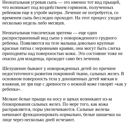
Неонатальная угревая сыпь — это именно тот вид прыщей,
что возникает под воздействием гормонов, полученных
ребенком еще в утробе матери. Лечение не потребуется, со
временем сыпь бесследно проходит. На этот процесс уходит
несколько недель либо месяцев.
Неонатальная токсическая эритема — еще один
распространенный вид сыпи у новорожденного грудного
ребенка. Появляются на теле малыша довольно крупные
красные пятна с неровными краями, они могут быть слегка
приподняты над поверхностью кожи. Это состояние тоже не
опасно для младенца, проходит само без лечения.
Шелушение бывают у новорожденных детей по причине
недостаточного развития покровной ткани, сальных желез. В
основном поверхность тела у доношенных детей мягкая и
влажная, не зря еще с древности о нежной коже говорят «как у
ребенка».
Мелкие белые прыщи на носу и щеках возникают из-за
блокирования сальных желез. По мере того, как кожа
расправляется, поры увеличиваются. Сальные железы
начинают функционировать нормально, белые шишечки на
лице через несколько дней исчезают.