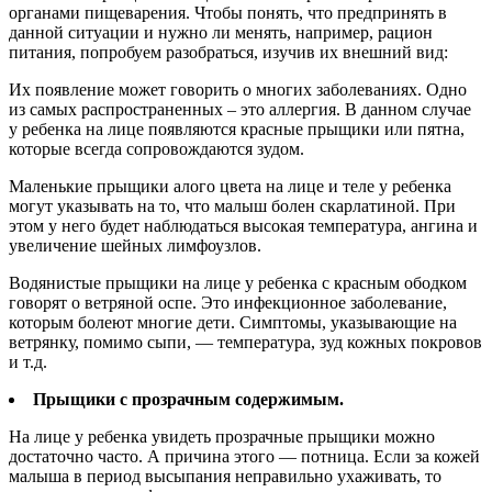
органами пищеварения. Чтобы понять, что предпринять в
данной ситуации и нужно ли менять, например, рацион
питания, попробуем разобраться, изучив их внешний вид:
Их появление может говорить о многих заболеваниях. Одно
из самых распространенных – это аллергия. В данном случае
у ребенка на лице появляются красные прыщики или пятна,
которые всегда сопровождаются зудом.
Маленькие прыщики алого цвета на лице и теле у ребенка
могут указывать на то, что малыш болен скарлатиной. При
этом у него будет наблюдаться высокая температура, ангина и
увеличение шейных лимфоузлов.
Водянистые прыщики на лице у ребенка с красным ободком
говорят о ветряной оспе. Это инфекционное заболевание,
которым болеют многие дети. Симптомы, указывающие на
ветрянку, помимо сыпи, — температура, зуд кожных покровов
и т.д.
Прыщики с прозрачным содержимым.
На лице у ребенка увидеть прозрачные прыщики можно
достаточно часто. А причина этого — потница. Если за кожей
малыша в период высыпания неправильно ухаживать, то