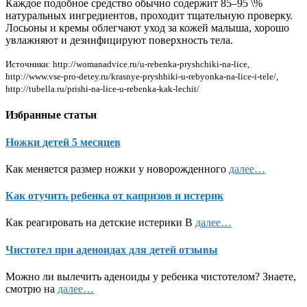
Каждое подобное средство обычно содержит 85–95 \%
натуральных ингредиентов, проходит тщательную проверку.
Лосьоны и кремы облегчают уход за кожей малыша, хорошо
увлажняют и дезинфицируют поверхность тела.
Источники: http://womanadvice.ru/u-rebenka-pryshchiki-na-lice,
http://www.vse-pro-detey.ru/krasnye-pryshhiki-u-rebyonka-na-lice-i-tele/,
http://tubella.ru/prishi-na-lice-u-rebenka-kak-lechit/
Избранные статьи
Ножки детей 5 месяцев
Как меняется размер ножки у новорожденного
далее…
Как отучить ребенка от капризов и истерик
Как реагировать на детские истерики В
далее…
Чистотел при аденоидах для детей отзывы
Можно ли вылечить аденоиды у ребенка чистотелом? Знаете,
смотрю на
далее…