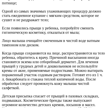
потнице;
Одной из самых значимых ухаживающих процедур должно
стать ежедневное купание с мягким средством, которое не
сушит и не раздражает тело;
Если появились прыщи у ребенка, попробуйте сменить
гигиеническую косметику, отказаться от мыла;
Лицо малыша очищайте смоченным в чистой воде ватным
тампоном или диском.
Когда прыщи сохраняются на лице, распространяются на тело
ребенка, обратитесь к врачу. Причиной высыпания иногда
становятся экзема или себорейный дерматит. Для лечения
прыщей у грудных детей и дошкольников не используйте
кремы от акне, применяемые подростками. Можно вытирать
пораженный участок содовым раствором. Готовят его из 1 ч.
л. бикарбоната и стакана теплой кипяченой воды. После
обработки следует промокнуть кожу малыша чистой
салфеткой.
Детская присыпка спасает от прыщей в паховых складках,
подмышках. Косметические бренды также выпускают
огромное количество детских кремов, лосьонов и масел.