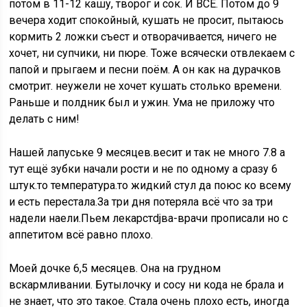
потом в 11-12 кашу, творог и сок. И ВСЕ. Потом до 9
вечера ходит спокойный, кушать не просит, пытаюсь
кормить 2 ложки съест и отворачивается, ничего не
хочет, ни супчики, ни пюре. Тоже всячески отвлекаем с
папой и прыгаем и песни поём. А он как на дурачков
смотрит. неужели не хочет кушать столько времени.
Раньше и полдник был и ужин. Ума не приложу что
делать с ним!
Нашей лапуське 9 месяцев.весит и так не много 7.8 а
тут ещё зубки начали рости и не по одному а сразу 6
штук.то температура.то жидкий стул да поюс ко всему
и есть перестала.За три дня потеряла всё что за три
надели наели.Пьем лекарстdjва-врачи прописали но с
аппетитом всё равно плохо.
Моей дочке 6,5 месяцев. Она на грудном
вскармливании. Бутылочку и сосу ни кода не брала и
не знает, что это такое. Стала очень плохо есть, иногда