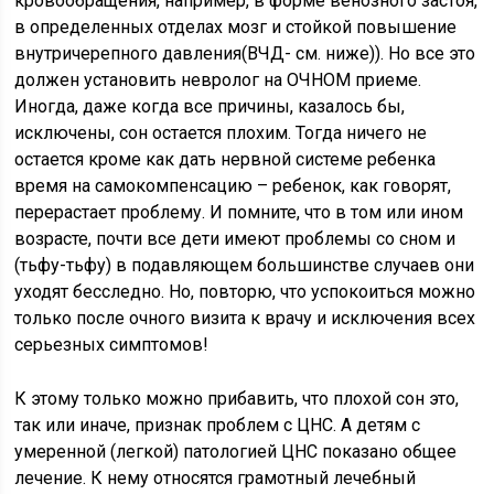
кровообращения, например, в форме венозного застоя,
в определенных отделах мозг и стойкой повышение
внутричерепного давления(ВЧД- см. ниже)). Но все это
должен установить невролог на ОЧНОМ приеме.
Иногда, даже когда все причины, казалось бы,
исключены, сон остается плохим. Тогда ничего не
остается кроме как дать нервной системе ребенка
время на самокомпенсацию – ребенок, как говорят,
перерастает проблему. И помните, что в том или ином
возрасте, почти все дети имеют проблемы со сном и
(тьфу-тьфу) в подавляющем большинстве случаев они
уходят бесследно. Но, повторю, что успокоиться можно
только после очного визита к врачу и исключения всех
серьезных симптомов!
К этому только можно прибавить, что плохой сон это,
так или иначе, признак проблем с ЦНС. А детям с
умеренной (легкой) патологией ЦНС показано общее
лечение. К нему относятся грамотный лечебный