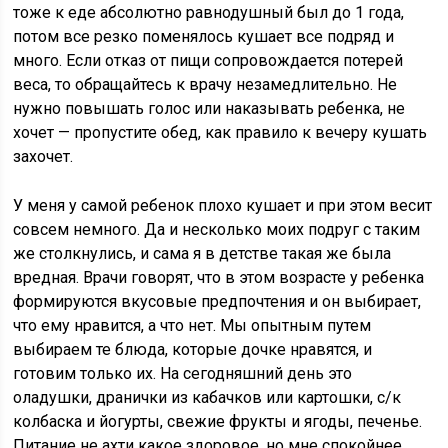
тоже к еде абсолютно равнодушный был до 1 года,
потом все резко поменялось кушает все подряд и
много. Если отказ от пищи сопровождается потерей
веса, то обращайтесь к врачу незамедлительно. Не
нужно повышать голос или наказывать ребенка, не
хочет — пропустите обед, как правило к вечеру кушать
захочет.
У меня у самой ребенок плохо кушает и при этом весит
совсем немного. Да и несколько моих подруг с таким
же столкнулись, и сама я в детстве такая же была
вредная. Врачи говорят, что в этом возрасте у ребенка
формируются вкусовые предпочтения и он выбирает,
что ему нравится, а что нет. Мы опытным путем
выбираем те блюда, которые дочке нравятся, и
готовим только их. На сегодняшний день это
оладушки, дранички из кабачков или картошки, с/к
колбаска и йогурты, свежие фрукты и ягоды, печенье.
Питание не ахти какое здоровое, но мне спокойнее,