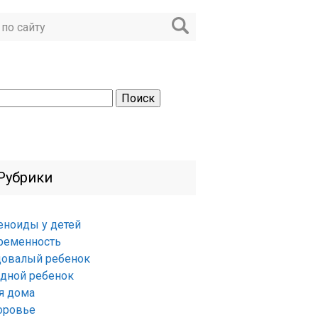
ти:
Рубрики
еноиды у детей
ременность
довалый ребенок
удной ребенок
я дома
оровье