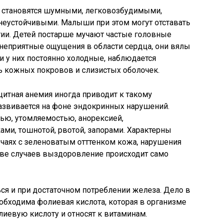
а) становятся шумными, легковозбудимыми,
еустойчивыми. Малыши при этом могут отставать
тии. Детей постарше мучают частые головные
 неприятные ощущения в области сердца, они вялы
ки у них постоянно холодные, наблюдается
ь кожных покровов и слизистых оболочек.
итная анемия иногда приводит к такому
развивается на фоне эндокринных нарушений.
тью, утомляемостью, анорексией,
ми, тошнотой, рвотой, запорами. Характерны
учаях с зеленоватым отттенком кожа, нарушения
тве случаев выздоровление происходит само
я и при достаточном потреблении железа. Дело в
еобходима фолиевая кислота, которая в организме
лиевую кислоту и относят к витаминам.