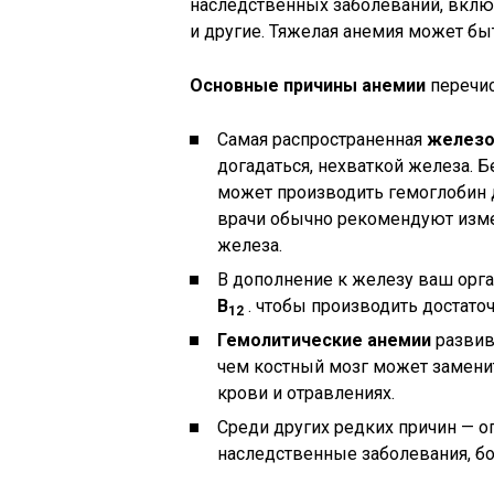
наследственных заболеваний, вклю
и другие. Тяжелая анемия может бы
Основные причины анемии
перечи
Самая распространенная
железо
догадаться, нехваткой железа. Б
может производить гемоглобин д
врачи обычно рекомендуют изме
железа.
В дополнение к железу ваш орг
B
. чтобы производить достато
12
Гемолитические анемии
развив
чем костный мозг может заменит
крови и отравлениях.
Среди других редких причин — 
наследственные заболевания, бо