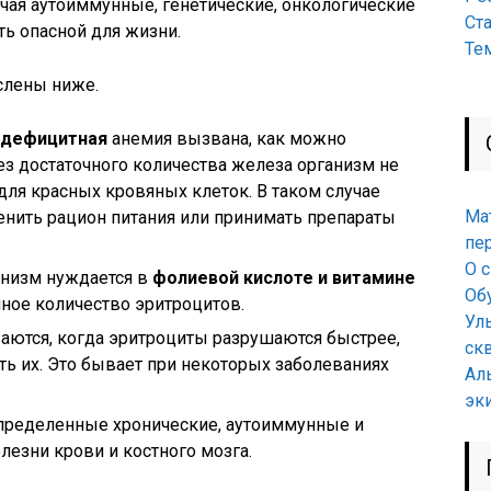
чая аутоиммунные, генетические, онкологические
Ст
ть опасной для жизни.
Те
слены ниже.
дефицитная
анемия вызвана, как можно
ез достаточного количества железа организм не
ля красных кровяных клеток. В таком случае
Ма
нить рацион питания или принимать препараты
пе
О 
анизм нуждается в
фолиевой кислоте и витамине
Об
чное количество эритроцитов.
Ул
аются, когда эритроциты разрушаются быстрее,
ск
ь их. Это бывает при некоторых заболеваниях
Ал
эк
определенные хронические, аутоиммунные и
лезни крови и костного мозга.