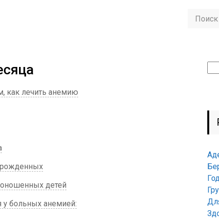
есяца
Най
м, как лечить анемию
а
Ад
ворожденных
Бе
Го
едоношенных детей
Гр
Дл
я у больных анемией:
Зд