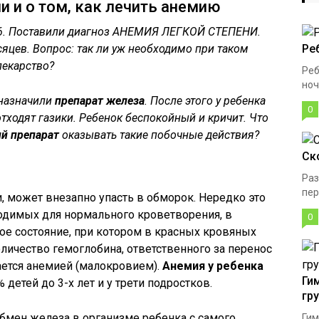
и и о том, как лечить анемию
06. Поставили диагноз АНЕМИЯ ЛЕГКОЙ СТЕПЕНИ.
сяцев. Вопрос: так ли уж необходимо при таком
Ре
лекарство?
Реб
ноч
назначили
препарат железа
. После этого у ребенка
0
тходят газики. Ребенок беспокойный и кричит. Что
й препарат
оказывать такие побочные действия?
Ск
Раз
пер
, может внезапно упасть в обморок. Нередко это
одимых для нормального кроветворения, в
0
ое состояние, при котором в красных кровяных
оличество гемоглобина, ответственного за перенос
вается анемией (малокровием).
Анемия у ребенка
Ги
 детей до 3-х лет и у трети подростков.
гр
 бмен железа в организме ребенка с самого
Гим