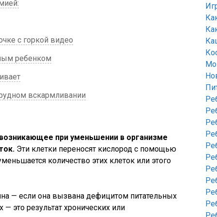
мией:
Иг
Ка
Ка
очке с горкой видео
Ка
Ко
дным ребенком
Мо
Но
ивает
Пи
 грудном вскармливании
Ре
Ре
Ре
Ре
 возникающее при уменьшении в организме
Ре
ток.
Эти клетки переносят кислород с помощью
Ре
уменьшается количество этих клеток или этого
Ре
Ре
Ре
нна — если она вызвана дефицитом питательных
Ре
х — это результат хронических или
Ре