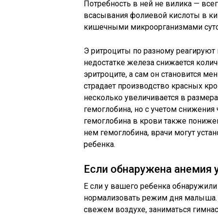
Потребность в ней не вилика — всего
всасывания фолиевой кислоты в киш
кишечными микроорганизмами суточн
Э ритроциты по разному реагируют 
недостатке железа снижается коли
эритроците, а сам он становится ме
страдает производство красных кр
несколько увеличивается в размер
гемоглобина, но с учетом снижения
гемоглобина в крови также пониже
нем гемоглобина, врачи могут устан
ребенка.
Если обнаружена анемия 
Е сли у вашего ребенка обнаружил
нормализовать режим дня малыша. 
свежем воздухе, заниматься гимнас