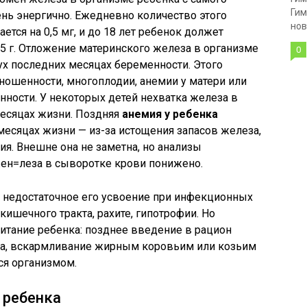
Гим
нь энергично. Ежедневно количество этого
нов
тся на 0,5 мг, и до 18 лет ребенок должет
,5 г. Отложение материнского железа в организме
0
ух последних месяцах беременности. Этого
ношенности, многоплодии, анемии у матери или
ности. У некоторых детей нехватка железа в
месяцах жизни. Поздняя
анемия у ребенка
месяцах жизни — из-за истощения запасов железа,
я. Внешне она не заметна, но анализы
жен=леза в сыворотке крови понижено.
— недостаточное его усвоение при инфекционных
ишечного тракта, рахите, гипотрофии. Но
итание ребенка: позднее введение в рацион
ма, вскармливание жирным коровьим или козьим
ся организмом.
 ребенка