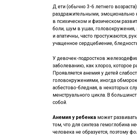
Д ети (обычно 3-6 летнего возраст
раздражительными, эмоционально н
в психическом и физическом разви
боли, шум в ушах, головокружения,
и апатичны, часто простужаются, ру
учащенное сердцебиение, бледност
У девочек-подростков железодефиц
заболеванию, как хлороз, которое 
Проявляется анемия у детей слабос
головокружениями, иногда обморока
асбестово-бледная, в некоторых сл
менструального цикла. В большинс
собой.
Анемия у ребенка
может развиватьс
том, что для синтеза гемоглобина н
человека не образуется, поэтому фо