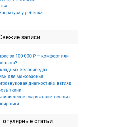
атья
мпература у ребенка
Свежие записи
трас за 100 000 ₽ – комфорт или
реплата?
складных велосипедах
увь для межсезонья
ьтразвуковая диагностика: взгляд
возь ткани
ьпинистское снаряжение: основы
ипировки
Популярные статьи