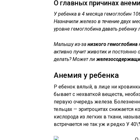
О главных причинах анеми
У ребенка в 4 месяца гемоглобин 1
Назначили железо в течение двух ме
уровне гемоглобина давать ребенку 
Малышу из-за
низкого гемоглобина
активно пучит животик и постоянно о
делать? Может ли
железосодержащи
Анемия у ребенка
Р ебенок вялый, в лице ни кровинки
бывает с нехваткой веществ, необх
первую очередь железа. Болезненн
тельцах — эритроцитах снижается к
кислорода из легких в ткани, назы
встречается не так уж и редко У 40\%
О