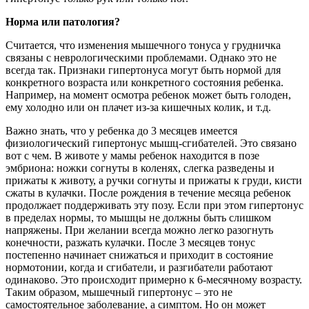
Норма или патология?
Считается, что изменения мышечного тонуса у грудничка
связаны с неврологическими проблемами. Однако это не
всегда так. Признаки гипертонуса могут быть нормой для
конкретного возраста или конкретного состояния ребенка.
Например, на момент осмотра ребенок может быть голоден,
ему холодно или он плачет из-за кишечных колик, и т.д.
Важно знать, что у ребенка до 3 месяцев имеется
физиологический гипертонус мышц-сгибателей. Это связано
вот с чем. В животе у мамы ребенок находится в позе
эмбриона: ножки согнуты в коленях, слегка разведены и
прижаты к животу, а ручки согнуты и прижаты к груди, кисти
сжаты в кулачки. После рождения в течение месяца ребенок
продолжает поддерживать эту позу. Если при этом гипертонус
в пределах нормы, то мышцы не должны быть слишком
напряжены. При желании всегда можно легко разогнуть
конечности, разжать кулачки. После 3 месяцев тонус
постепенно начинает снижаться и приходит в состояние
нормотонии, когда и сгибатели, и разгибатели работают
одинаково. Это происходит примерно к 6-месячному возрасту.
Таким образом, мышечный гипертонус – это не
самостоятельное заболевание, а симптом. Но он может