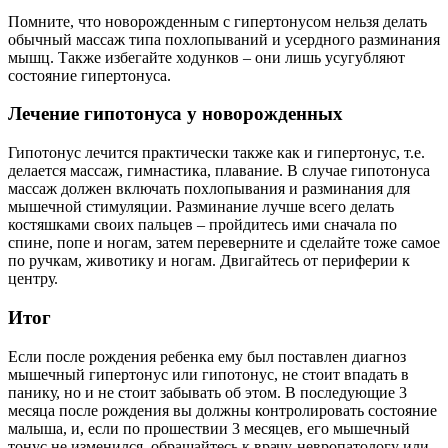
Помните, что новорожденным с гипертонусом нельзя делать
обычный массаж типа похлопываний и усердного разминания
мышц. Также избегайте ходунков – они лишь усугубляют
состояние гипертонуса.
Лечение гипотонуса у новорожденных
Гипотонус лечится практически также как и гипертонус, т.е.
делается массаж, гимнастика, плавание. В случае гипотонуса
массаж должен включать похлопывания и разминания для
мышечной стимуляции. Разминание лучше всего делать
костяшками своих пальцев – пройдитесь ими сначала по
спине, попе и ногам, затем переверните и сделайте тоже самое
по ручкам, животику и ногам. Двигайтесь от периферии к
центру.
Итог
Если после рождения ребенка ему был поставлен диагноз
мышечный гипертонус или гипотонус, не стоит впадать в
панику, но и не стоит забывать об этом. В последующие 3
месяца после рождения вы должны контролировать состояние
малыша, и, если по прошествии 3 месяцев, его мышечный
тонус не изменился, обращайтесь к врачу-невропатологу или