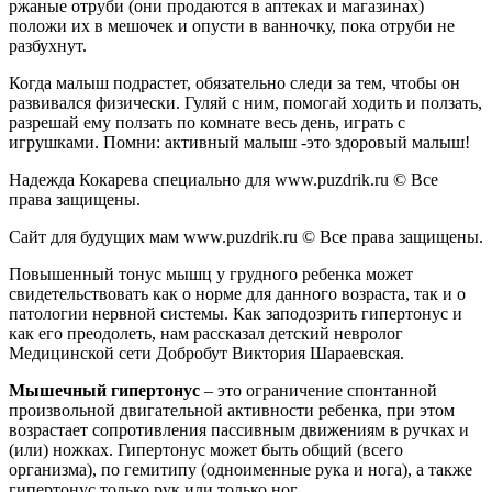
ржаные отруби (они продаются в аптеках и магазинах)
положи их в мешочек и опусти в ванночку, пока отруби не
разбухнут.
Когда малыш подрастет, обязательно следи за тем, чтобы он
развивался физически. Гуляй с ним, помогай ходить и ползать,
разрешай ему ползать по комнате весь день, играть с
игрушками. Помни: активный малыш -это здоровый малыш!
Надежда Кокарева специально для www.puzdrik.ru © Все
права защищены.
Сайт для будущих мам www.puzdrik.ru © Все права защищены.
Повышенный тонус мышц у грудного ребенка может
свидетельствовать как о норме для данного возраста, так и о
патологии нервной системы. Как заподозрить гипертонус и
как его преодолеть, нам рассказал детский невролог
Медицинской сети Добробут Виктория Шараевская.
Мышечный гипертонус
– это ограничение спонтанной
произвольной двигательной активности ребенка, при этом
возрастает сопротивления пассивным движениям в ручках и
(или) ножках. Гипертонус может быть общий (всего
организма), по гемитипу (одноименные рука и нога), а также
гипертонус только рук или только ног.