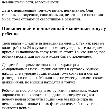
невнимательности, агрессивности.
Дети с пониженным тонусом вялые, неактивные. Они
склонны к ожирению, гиподинамии, неактивны в познании
мира, тоже отстают от сверстников в развитии.
Повышенный и пониженный мышечный тонус у
ребенка
Твоя задача – следить за поведением малыша, так как врач не
видит ребенка 24 в сутки и не сможет увидеть все на одном
приеме. И паниковать сразу тоже не стоит. То, что для одного
ребенка норма, для другого может быть отклонением.
Для детей в первые месяцы жизни характерна
«эмбриональная поза»: ручки согнуты в суставах, кулачки
находятся на уровне груди, ножки тоже согнуты и слегка
разведены в стороны. Малыш еще не умеет управлять своими
движениями, но мышцы находятся в тонусе.
Ребеночек постоянно двигает ручками и ножками, может
«проползти» по кроватке или даже перевернуться ( вот
почему нельзя оставлять грудничков без присмотра на
пеленальном столике ) – это физиологический тонус и он
считается нормой.