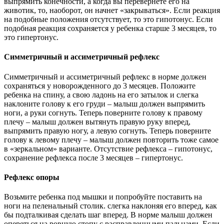
выпрямить конечности, а когда вы перевернете его на
животик, то, наоборот, он начнет «закрываться». Если реакция
на подобные положения отсутствует, то это гипотонус. Если
подобная реакция сохраняется у ребенка старше 3 месяцев, то
это гипертонус.
Симметричный и ассиметричный рефлекс
Симметричный и ассиметричный рефлекс в норме должен
сохраняться у новорожденного до 3 месяцев. Положите
ребенка на спину, а свою ладонь на его затылок и слегка
наклоните голову к его груди – малыш должен выпрямить
ноги, а руки согнуть. Теперь поверните голову к правому
плечу – малыш должен вытянуть правую руку вперед,
выпрямить правую ногу, а левую согнуть. Теперь поверните
голову к левому плечу – малыш должен повторить тоже самое
в «зеркальном» варианте. Отсутствие рефлекса – гипотонус,
сохранение рефлекса после 3 месяцев – гипертонус.
Рефлекс опоры
Возьмите ребенка под мышки и попробуйте поставить на
ноги на пеленальный столик. слегка наклоняя его вперед, как
бы подталкивая сделать шаг вперед. В норме малыш должен
опереться на ровную стопу с расправленными пальцами. Если