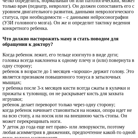
четко определить, нормальный он или патологический, может
только врач (педиатр, невролог). Он должен сопоставить его с
уровнем двигательного развития, данными неврологического
статуса, при необходимости – с данными нейросонографии
(УЗИ головного мозга). Он же и определит тактику ведения
конкретного ребенка.
Что должно насторожить маму и стать поводом для
обращения к доктору?
Когда ребенок лежит, его тельце изогнуто в виде дуги;
головка всегда наклонена к одному плечу и (или) повернута в
одну сторону;
ребенок в возрасте до 1 месяцев «хорошо» держит голову. Это
является признаком повышенного тонуса в затылочных
мышцах;
у ребенка после 3-х месяцев кисти всегда сжаты в кулачки и
прижаты к туловищу, он не раскрывает кисть для захвата
игрушки;
ребенок делает переворот только через одну сторону;
когда ребенок начинает становиться на ножки, опора идет не
на всю стопу, а на носок или на внешнюю часть стопы. Он
может перекрещивать ноги.
У деток до года еще нет право- или леворукости, поэтому
любая асимметрия в движениях, предпочтение какой-то одной
руки должно насторожить.