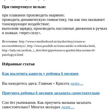
При гипертонусе нельзя:
при плавании производить ныряние;
проводить динамическую гимнастику, так как она оказывает
тонизирующее воздействие;
выполняя зарядку, производить пассивные движения в ручках
и ножках «через силу».
Источники: http://www.e-motherhood.ru/myshechnyj-tonus-u-
novorozhdennyx/, http://www.puzdrik.ru/tonus-mishc-u-rebenka.html,
http://lady.tsn.ua/dom_i_deti/deti/gipertonus-u-grudnichka-norma-ili-
patologiya.html
Избранные статьи
Как вылечить кашель у ребенка 6 месяцев
Вы находитесь здесь: Главная » Красота
далее…
Приучить ребенка 6 месяцев засыпать самостоятельно
Сон без укачивания. Как приучить малыша засыпать
самостоятельно? Многих молодых
далее…