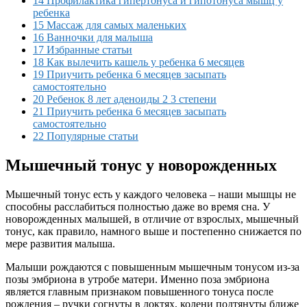
14 Профилактика гипертонуса и гипотонуса мышц у
ребенка
15 Массаж для самых маленьких
16 Ванночки для малыша
17 Избранные статьи
18 Как вылечить кашель у ребенка 6 месяцев
19 Приучить ребенка 6 месяцев засыпать
самостоятельно
20 Ребенок 8 лет аденоиды 2 3 степени
21 Приучить ребенка 6 месяцев засыпать
самостоятельно
22 Популярные статьи
Мышечный тонус у новорожденных
Мышечный тонус есть у каждого человека – наши мышцы не
способны расслабиться полностью даже во время сна. У
новорожденных малышей, в отличие от взрослых, мышечный
тонус, как правило, намного выше и постепенно снижается по
мере развития малыша.
Малыши рождаются с повышенным мышечным тонусом из-за
позы эмбриона в утробе матери. Именно поза эмбриона
является главным признаком повышенного тонуса после
рождения – ручки согнуты в локтях, колени подтянуты ближе