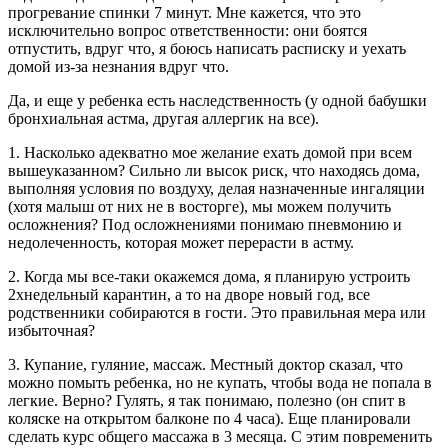
прогревание спинки 7 минут. Мне кажется, что это
исключительно вопрос ответственности: они боятся
отпустить, вдруг что, я боюсь написать расписку и уехать
домой из-за незнания вдруг что.
Да, и еще у ребенка есть наследственность (у одной бабушки
бронхиальная астма, другая аллергик на все).
1. Насколько адекватно мое желание ехать домой при всем
вышеуказанном? Сильно ли высок риск, что находясь дома,
выполняя условия по воздуху, делая назначенные ингаляции
(хотя малыш от них не в восторге), мы можем получить
осложнения? Под осложнениями понимаю пневмонию и
недолеченность, которая может перерасти в астму.
2. Когда мы все-таки окажемся дома, я планирую устроить
2хнедельный карантин, а то на дворе новый год, все
родственники собираются в гости. Это правильная мера или
избыточная?
3. Купание, гуляние, массаж. Местный доктор сказал, что
можно помыть ребенка, но не купать, чтобы вода не попала в
легкие. Верно? Гулять, я так понимаю, полезно (он спит в
коляске на открытом балконе по 4 часа). Еще планировали
сделать курс общего массажа в 3 месяца. С этим повременить