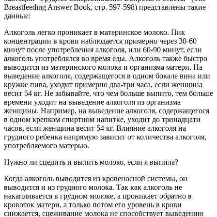
Breastfeeding Answer Book, стр. 597-598) представлены такие
данные:
Алкоголь легко проникает в материнское молоко. Пик
концентрации в крови наблюдается примерно через 30-60
минут после употребления алкоголя, или 60-90 минут, если
алкоголь употреблялся во время еды. Алкоголь также быстро
выводится из материнского молока и организма матери. На
выведение алкоголя, содержащегося в одном бокале вина или
кружке пива, уходит примерно два-три часа, если женщина
весит 54 кг. Не забывайте, что чем больше выпито, тем больше
времени уходит на выведение алкоголя из организма
женщины. Например, на выведение алкоголя, содержащегося
в одном крепком спиртном напитке, уходит до тринадцати
часов, если женщина весит 54 кг. Влияние алкоголя на
грудного ребенка напрямую зависит от количества алкоголя,
употребляемого матерью.
Нужно ли сцедить и вылить молоко, если я выпила?
Когда алкоголь выводится из кровеносной системы, он
выводится и из грудного молока. Так как алкоголь не
накапливается в грудном молоке, а проникает обратно в
кровоток матери, а только потом его уровень в крови
снижается, сцеживание молока не способствует выведению