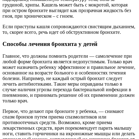
грудиной, хрипы. Кашель может быть с мокротой, которая
при остром бронхите выглядит как прозрачная жидкость без
гноя, при хроническом – с гноем.
Если приступы кашля сопровождаются свистящим дыханием,
то, скорее всего, речь идет об обструктивном бронхите.
Способы лечения бронхита у детей
Главное, что должны помнить родители — самолечение при
любой форме бронхита является недопустимым. Только врач
может назначить ребенку эффективное и правильное лечение,
основанное на возрасте больного и особенностях течения
болезни. Например, не каждый острый бронхит следует
лечить антибиотиками. Такие меры оправданы только в
случае наличия угрозы перехода бактериальной инфекции в
пневмонию, и принимать решение об их применении должен
только врач.
Первое, что делают при бронхите у ребенка, — снимают
спазм бронхов путем приема спазмолитиков или
противоотечных средств. Возможно, кроме приема
лекарственных средств, врач порекомендует парить малышу
ноги, ставить горчичники на икроножные мышцы или делать