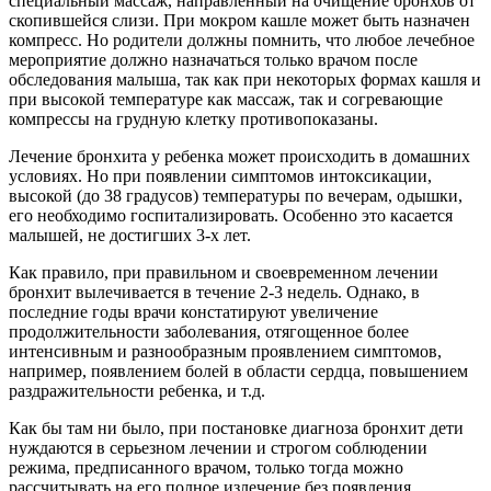
специальный массаж, направленный на очищение бронхов от
скопившейся слизи. При мокром кашле может быть назначен
компресс. Но родители должны помнить, что любое лечебное
мероприятие должно назначаться только врачом после
обследования малыша, так как при некоторых формах кашля и
при высокой температуре как массаж, так и согревающие
компрессы на грудную клетку противопоказаны.
Лечение бронхита у ребенка может происходить в домашних
условиях. Но при появлении симптомов интоксикации,
высокой (до 38 градусов) температуры по вечерам, одышки,
его необходимо госпитализировать. Особенно это касается
малышей, не достигших 3-х лет.
Как правило, при правильном и своевременном лечении
бронхит вылечивается в течение 2-3 недель. Однако, в
последние годы врачи констатируют увеличение
продолжительности заболевания, отягощенное более
интенсивным и разнообразным проявлением симптомов,
например, появлением болей в области сердца, повышением
раздражительности ребенка, и т.д.
Как бы там ни было, при постановке диагноза бронхит дети
нуждаются в серьезном лечении и строгом соблюдении
режима, предписанного врачом, только тогда можно
рассчитывать на его полное излечение без появления