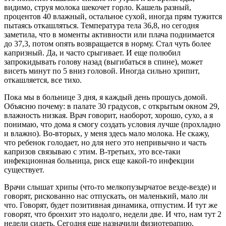
видимо, струя молока шекочет горло. Кашель разный,
процентов 40 влажный, остальное сухой, иногда прям тужится
пытаясь откашляться. Температура тела 36,8, но сегодня
заметила, что в моменты активности или плача поднимается
до 37,3, потом опять возвращается в норму. Стал чуть более
капризный. Да, и часто срыгивает. И еще полюбил
запрокидывать голову назад (выгибаться в спине), может
висеть минут по 5 вниз головой. Иногда сильно хрипит,
откашляется, все тихо.
Пока мы в больнице 3 дня, я каждый день прошусь домой.
Объясню почему: в палате 30 градусов, с открытым окном 29,
влажность низкая. Врач говорит, наоборот, хорошо, сухо, а я
понимаю, что дома я смогу создать условия лучше (прохладно
и влажно). Во-вторых, у меня здесь мало молока. Не скажу,
что ребенок голодает, но для него это непривычно и часть
капризов связываю с этим. В-третьих, это все-таки
инфекционная больница, риск еще какой-то инфекции
существует.
Врачи слышат хрипы (что-то мелкопузырчатое везде-везде) и
говорят, рискованно нас отпускать, он маленький, мало ли
что. Говорят, будет позитивная динамика, отпустим. И тут же
говорят, что бронхит это надолго, недели две. И что, нам тут 2
недели сидеть. Сегодня еще назначили физиотерапию,