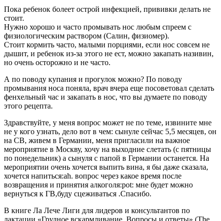
Пока ребенок болеет острой инфекцией, прививки делать не
стоит.
Нужно хорошо и часто промывать нос любым спреем с
физиологическим раствором (Салин, физиомер).
Стоит кормить часто, малыми порциями, если нос совсем не
дышит, и ребенок из-за этого не ест, можно закапать називин,
но очень осторожно и не часто.
А по поводу купания и прогулок можно? По поводу
промывания носа поняла, врач вчера еще посоветовал сделать
фенхельный час и закапать в нос, что вы думаете по поводу
этого рецепта.
Здравствуйте, у меня вопрос может не по теме, извините мне
не у кого узнать, дело вот в чем: сынуле сейчас 5,5 месяцев, он
на СВ, живем в Германии, меня пригласили на важное
мероприятие в Москву, хочу на выходние слетать (с пятницы
по понедельник) а сынуля с папой в Германии останется. На
мероприятии очень хочется выпить вина, я бы даже сказала,
хочется напиться:ah. вопрос через какое время после
возвращения и принятия алкоголя:pot: мне будет можно
вернуться к ГВ,буду сцеживаться .Спасибо.
В книге Ла Лече Лиги для лидеров и консультантов по
лактации «Грудное вскармливание. Вопросы и ответы» (The