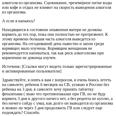
алкоголя из организма. Сцеживание, чреземерное питье воды
или кофе и отдых не влияют на скорость выведения алкоголя
из организма.
А если я напьюсь?
Находящиеся в состоянии опьянения матери не должны
кормить до тех пор, пока они полностью не протрезвеют. К
этому времени большая часть алкоголя выведется из
организма. На сегодняшний день пьянство и запои среди
кормящих мало изучены. Кормящим женщинам не
рекомендуется напиваться, так как риск алкоголизма при
кормлении не доконца изучен.
Источник: [Ссылки могут видеть только зарегистрированные
и активированные пользователи]
Здравствуйте, я опять к вам с вопросом, я очень боюсь лететь
на самолете, ребенок 6 месяцев на СВ, уезжаю в Россию без
ребенка на 3 дня, в самолете хочу принять таблетку
феназепама ( знаю что противопаказан при ГВ, но не буду
кормить 3 дня и другого ничего нет, а без рецепта не куплю, а
без ничего сойду с ума), как долго он выводится из организма
и можно ли через 3 дня продолжить ГВ или следует еще
подождать? Спасибо.