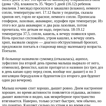
(дома +26), влажность 35. Через 5 дней (16.12) ребенок
(мальчик 3 месяца) проснулся и закашлял (влажно), немного
сопли, температуры нет. 17.12 были у педиатра, сказала
хрипов нет, горло не красное, немного сопли. Прописала
генферон, лазолван, аквамарис, нурофен при температуре. Из
этого все дала аквамарис и два раза лазолван, потом
прочитала, что деткам не надо, перестала. 18-19.12
температура 37,5, сопли, кашель, к вечеру появился хрип.
Ночь проспал спспокойно, утром кашлял, к вечеру опять
хрип, вызвали скорую — диагноз обструктивный бронхит,
предложили поехать в стационар ввиду маленькогр возраста.
Поехали.
В больнице назначили сумомед (отказалась), аципол,
эуфиллин (на второй день приема малыша вырвало от него,
отменили), фенистил, капли протаргол и називин (из трех доз
в день капаю одну перед сном, вообще нос дышит) и по 3
ингаляции беродуалом и буденитом (со второго дня буденит
один раз вечером).
Малыш ночами спит хорошо, дышит ровно. Днем настроение
хорошее, во время активности появляется отдышка, активно
дышит животом и видно, как межреберное пространство
втягивается. Наверно, только устает быстрее, чем обычно, но
это понятно. Кашляет сильно по утрам и во время еды,