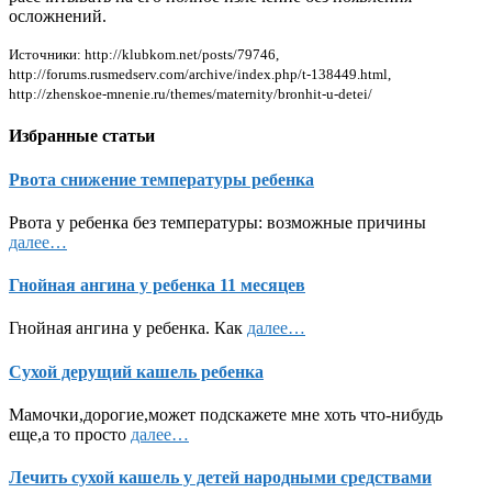
осложнений.
Источники: http://klubkom.net/posts/79746,
http://forums.rusmedserv.com/archive/index.php/t-138449.html,
http://zhenskoe-mnenie.ru/themes/maternity/bronhit-u-detei/
Избранные статьи
Рвота снижение температуры ребенка
Рвота у ребенка без температуры: возможные причины
далее…
Гнойная ангина у ребенка 11 месяцев
Гнойная ангина у ребенка. Как
далее…
Сухой дерущий кашель ребенка
Мамочки,дорогие,может подскажете мне хоть что-нибудь
еще,а то просто
далее…
Лечить сухой кашель у детей народными средствами