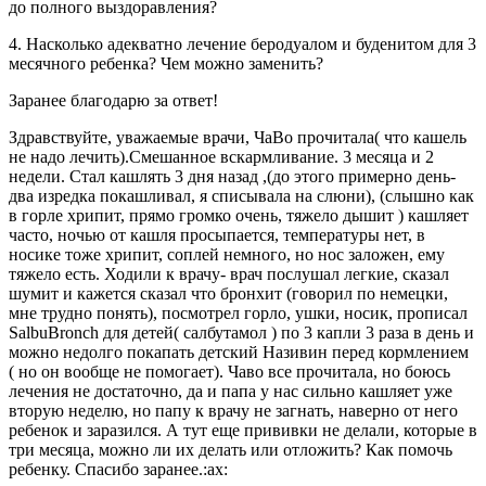
до полного выздоравления?
4. Насколько адекватно лечение беродуалом и буденитом для 3
месячного ребенка? Чем можно заменить?
Заранее благодарю за ответ!
Здравствуйте, уважаемые врачи, ЧаВо прочитала( что кашель
не надо лечить).Смешанное вскармливание. 3 месяца и 2
недели. Стал кашлять 3 дня назад ,(до этого примерно день-
два изредка покашливал, я списывала на слюни), (слышно как
в горле хрипит, прямо громко очень, тяжело дышит ) кашляет
часто, ночью от кашля просыпается, температуры нет, в
носике тоже хрипит, соплей немного, но нос заложен, ему
тяжело есть. Ходили к врачу- врач послушал легкие, сказал
шумит и кажется сказал что бронхит (говорил по немецки,
мне трудно понять), посмотрел горло, ушки, носик, прописал
SalbuBronch для детей( салбутамол ) по 3 капли 3 раза в день и
можно недолго покапать детский Називин перед кормлением
( но он вообще не помогает). Чаво все прочитала, но боюсь
лечения не достаточно, да и папа у нас сильно кашляет уже
вторую неделю, но папу к врачу не загнать, наверно от него
ребенок и заразился. А тут еще прививки не делали, которые в
три месяца, можно ли их делать или отложить? Как помочь
ребенку. Спасибо заранее.:ax: