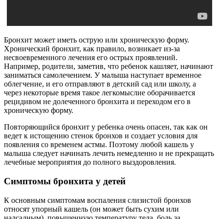
Бронхит может иметь острую или хроническую форму.
Хронический бронхит, как правило, возникает из-за
несвоевременного лечения его острых проявлений.
Например, родители, заметив, что ребенок кашляет, начинают
заниматься самолечением. У малыша наступает временное
облегчение, и его отправляют в детский сад или школу, а
через некоторые время такое легкомыслие оборачивается
рецидивом не долеченного бронхита и переходом его в
хроническую форму.
Повторяющийся бронхит у ребенка очень опасен, так как он
ведет к истощению стенок бронхов и создает условия для
появления со временем астмы. Поэтому любой кашель у
малыша следует начинать лечить немедленно и не прекращать
лечебные мероприятия до полного выздоровления.
Симптомы бронхита у детей
К основным симптомам воспаления слизистой бронхов
относят упорный кашель (он может быть сухим или
надсадным), повышенную температуру тела, боль за