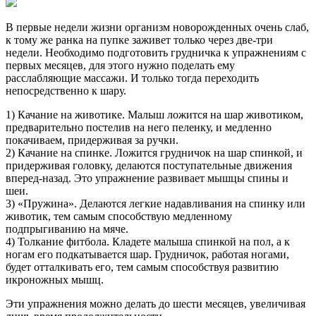
В первые недели жизни организм новорожденных очень слаб,
к тому же ранка на пупке заживет только через две-три
недели. Необходимо подготовить грудничка к упражнениям с
первых месяцев, для этого нужно поделать ему
расслабляющие массажи. И только тогда переходить
непосредственно к шару.
1) Качание на животике. Малыш ложится на шар животиком,
предварительно постелив на него пеленку, и медленно
покачиваем, придерживая за ручки.
2) Качание на спинке. Ложится грудничок на шар спинкой, и
придерживая головку, делаются поступательные движения
вперед-назад. Это упражнение развивает мышцы спины и
шеи.
3) «Пружина». Делаются легкие надавливания на спинку или
животик, тем самым способствую медленному
подпрыгиванию на мяче.
4) Толкание фитбола. Кладете малыша спинкой на пол, а к
ногам его подкатывается шар. Грудничок, работая ногами,
будет отталкивать его, тем самым способствуя развитию
икроножных мышц.
Эти упражнения можно делать до шести месяцев, увеличивая