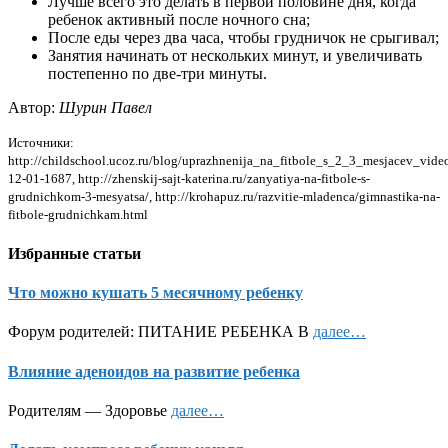
Лучше всего это делать в первой половине дня, когда
ребенок активный после ночного сна;
После еды через два часа, чтобы грудничок не срыгивал;
Занятия начинать от нескольких минут, и увеличивать
постепенно по две-три минуты.
Автор:
Шурин Павел
Источники:
http://childschool.ucoz.ru/blog/uprazhnenija_na_fitbole_s_2_3_mesjacev_vide
12-01-1687, http://zhenskij-sajt-katerina.ru/zanyatiya-na-fitbole-s-
grudnichkom-3-mesyatsa/, http://krohapuz.ru/razvitie-mladenca/gimnastika-na-
fitbole-grudnichkam.html
Избранные статьи
Что можно кушать 5 месячному ребенку
Форум родителей: ПИТАНИЕ РЕБЕНКА В
далее…
Влияние аденоидов на развитие ребенка
Родителям — Здоровье
далее…