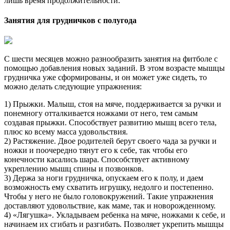
лишь время продолжительности.
Занятия для грудничков с полугода
С шести месяцев можно разнообразить занятия на фитболе с
помощью добавления новых заданий. В этом возрасте мышцы
грудничка уже сформированы, и он может уже сидеть, то
можно делать следующие упражнения:
1) Прыжки. Малыш, стоя на мяче, поддерживается за ручки и
понемногу отталкивается ножками от него, тем самым
создавая прыжки. Способствует развитию мышц всего тела,
плюс ко всему масса удовольствия.
2) Растяжение. Двое родителей берут своего чада за ручки и
ножки и поочередно тянут его к себе, так чтобы его
конечности касались шара. Способствует активному
укреплению мышц спины и позвонков.
3) Держа за ноги грудничка, опускаем его к полу, и даем
возможность ему схватить игрушку, недолго и постепенно.
Чтобы у него не было головокружений. Такие упражнения
доставляют удовольствие, как маме, так и новорожденному.
4) «Лягушка». Укладываем ребенка на мяче, ножками к себе, и
начинаем их сгибать и разгибать. Позволяет укрепить мышцы