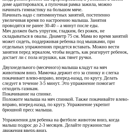
доме адаптировался, а пупочная рамка зажила, можно
начинать гимнастику на большом мяче.
Начинать надо с пятиминутных занятий, постепенно
увеличивая время по настроению малыша. Занятия
проводятся не ранее 30-40 – а минут после еды.
Мяч должен быть упругим, гладким, без рожек, не
складываться в овалы. Диаметр 75 см. Мама во время занятий
может сидеть, поддерживая ребенка под мышками, при
отдельных упражнениях придется вставать. Можно вести
занятия перед зеркалом, чтобы видеть, как реагирует ребенок,
достает ли с пола игрушки, как тянет ручки.
Двухнедельного (месячного) малыша кладут на мяч
животиком вниз. Мамочка держит его за спинку и слегка
покачивает влево-вправо, вперед-назад, по кругу. Делать
следует в течение 3-5 минут. Это упражнение помогает
отходить газикам.
Покачивание на спинке.
Положите малыша на мяч спинкой. Также покачивайте влево-
вправо, вперед-назад, по кругу. Упражнение укрепит
брюшной пресс малыша.
Упражнения для ребенка на фитболе животом вниз, когда
малыш подрос до 2-3 месяцев. Делайте пружинистые
движения вверх-вниз.