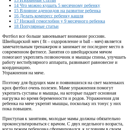
13 Избранные статьи
14 Что можно кушать 5 месячному ребенку
15 Влияние аденоидов на развитие ребенка
16 Делать компресс ребенку кашля
17 Низкий гемоглобин у 9 месячного ребенка
18 Популярные статьи
Фитбол все больше завоевывает внимание россиян.
Швейцарский мяч ( fit – оздоровление и ball – мяч) является
замечательным тренажером и занимает не последнее место в
современном фитнесе. Занятия со швейцарским мячом
помогают укреплять позвоночник и мышцы спины, улучшать
работу вестибулярного аппарата, развивают равновесие и
координацию.
Упражнения на мяче.
Поэтому для будущих мам и появившихся на свет маленьких
крох фитбол очень полезен. Маме упражнения помогут
укрепить суставы и мышцы, на которые падает основная
нагрузка во время беременности и родов. Упражнения для
ребенка на мяче укрепят мышцы, поскольку их тонус у них
пока повышен.
Приступая к занятиям, молодые мамы должны обязательно
проконсультироваться с врачом. С двух недельного возраста,
когда режим ребеночка сформировался, к условиям в своем