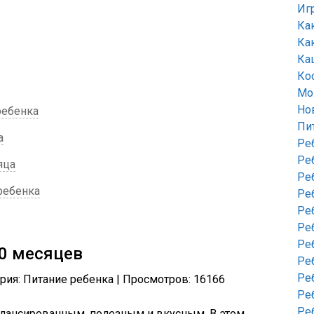
Иг
Ка
Ка
Ка
Ко
Мо
Но
ребенка
Пи
а
Ре
Ре
яца
Ре
 ребенка
Ре
Ре
Ре
Ре
0 месяцев
Ре
Ре
ория: Питание ребенка | Просмотров: 16166
Ре
Ре
лансированным, полезным и вкусным. В этом