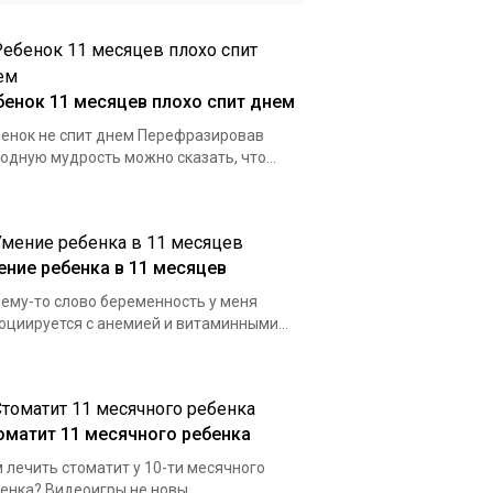
бенок 11 месяцев плохо спит днем
енок не спит днем Перефразировав
одную мудрость можно сказать, что...
ение ребенка в 11 месяцев
ему-то слово беременность у меня
оциируется с анемией и витаминными...
оматит 11 месячного ребенка
 лечить стоматит у 10-ти месячного
енка? Видеоигры не новы...