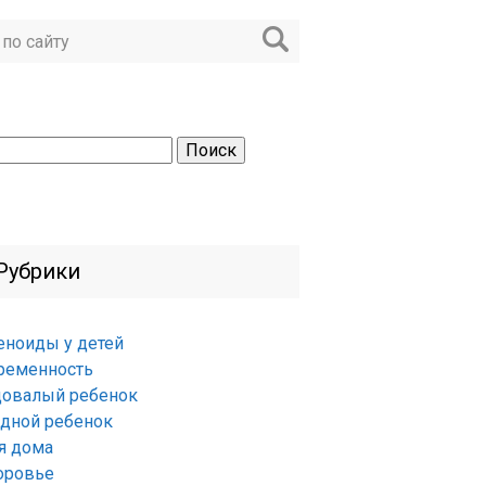
ти:
Рубрики
еноиды у детей
ременность
довалый ребенок
удной ребенок
я дома
оровье