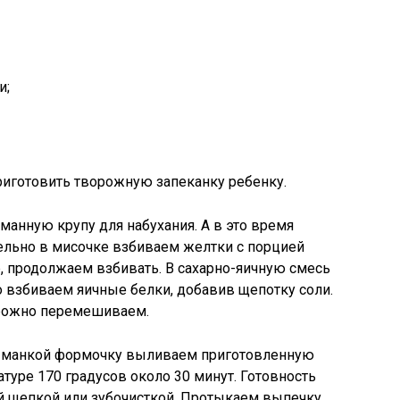
и;
риготовить творожную запеканку ребенку.
манную крупу для набухания. А в это время
дельно в мисочке взбиваем желтки с порцией
, продолжаем взбивать. В сахарно-яичную смесь
 взбиваем яичные белки, добавив щепотку соли.
орожно перемешиваем.
 манкой формочку выливаем приготовленную
туре 170 градусов около 30 минут. Готовность
й щепкой или зубочисткой. Протыкаем выпечку