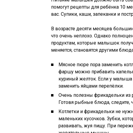
помогут рецепты для ребёнка 10 м
вас. Супики, каши, запеканки и по
В возрасте десяти месяцев большин
что очень неплохо. Однако полноце
продуктам, которые малышок получа
меняется, становятся другими блюда
Мясное пюре пора заменить кот
фаршу можно прибавить капельку
куриный желток. Если у малыша 
заменить яйцами перепёлки.
Очень полезны фрикадельки из ры
Готовя рыбные блюда, следите, ч
Котлетки и фрикадельки не нужн
маленьких кусочков. Зубки, кот
развивать, жуя пищу. При пер
жевательные мышцы.