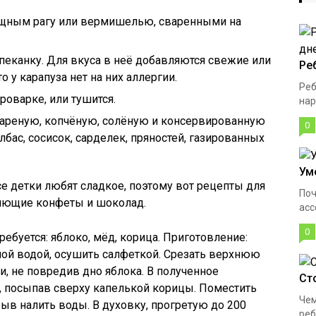
щным рагу или вермишелью, сваренными на
еканку. Для вкуса в неё добавляются свежие или
Ре
 у карапуза нет на них аллергии.
Реб
роварке, или тушится.
нар
жареную, копчёную, солёную и консервированную
0
лбас, сосисок, сарделек, пряностей, газированных
Ум
се детки любят сладкое, поэтому вот рецепты для
Поч
няющие конфеты и шоколад.
асс
0
ебуется: яблоко, мёд, корица. Приготовление:
ой водой, осушить салфеткой. Срезать верхнюю
и, не повредив дно яблока. В полученное
Ст
, посыпав сверху капелькой корицы. Поместить
Чем
ыв налить воды. В духовку, прогретую до 200
реб