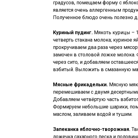
градусов, помещаем форму с яблоко
является очень аллергенным продук
Полученное блюдо очень полезно дл
Куриный пудинг.
Мякоть курицы – 1
четверть стакана молока; куриное я
прокручиваем два раза через мясору
замочен в столовой ложке молока.
через сито, и добавляем оставшеес
взбитый. Выложить в смазанную ма
Мясные фрикадельки.
Мясную мяко
перемешиваем с двумя десертными 
Добавляем четвёртую часть взбито
Формируем небольшие шарики, пом
маслом, заливаем водой и тушим.
Запеканка яблочно-творожная.
Тво
ложечка сахарного песка и половина