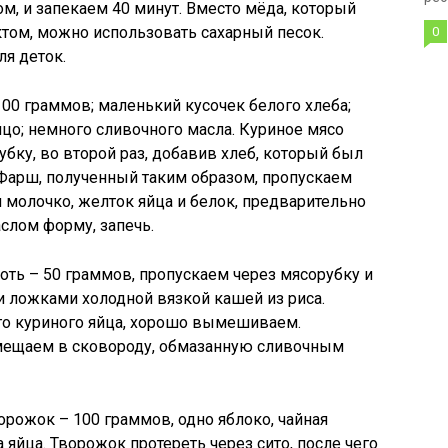
м, и запекаем 40 минут. Вместо мёда, который
том, можно использовать сахарный песок.
0
я деток.
00 граммов; маленький кусочек белого хлеба;
йцо; немного сливочного масла. Куриное мясо
бку, во второй раз, добавив хлеб, который был
 Фарш, полученный таким образом, пропускаем
я молочко, желток яйца и белок, предварительно
слом форму, запечь.
ть – 50 граммов, пропускаем через мясорубку и
ложками холодной вязкой кашей из риса.
го куриного яйца, хорошо вымешиваем.
ещаем в сковороду, обмазанную сливочным
рожок – 100 граммов, одно яблоко, чайная
 яйца. Творожок протереть через сито, после чего