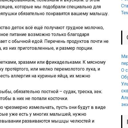
Ст
есяцев, которые мы подобрали специально для
Те
стряпушки обязательно понравятся вашему малышу.
ство деток всё ещё получают грудное молочко,
нное питание возможно только благодаря
ет с обычной едой. Перечень продуктов почти не
, из них приготовленные, и размер порции.
Ма
летками, зразами или фрикадельками. К мясному
пе
 протёртого, или мелко перемолотого лука, и
О 
есть аллергия на куриные яйца, их можно
Об
Ул
ск
бы, обязательно постной – судак, треска, хек.
Ал
тобы в них не попали косточки.
эк
о чрезмерно измельчать, пусть они будут в виде
орые уже есть у многих малышей, нужно
ежевывании развиваются мышцы челюстей и