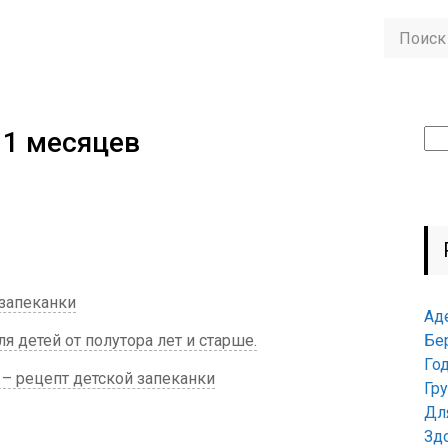
11 месяцев
Най
 запеканки
Ад
 детей от полутора лет и старше.
Бе
Го
 – рецепт детской запеканки
Гр
Дл
Зд