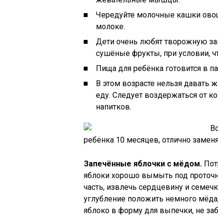
Чередуйте молочные кашки ово
молоке.
Дети очень любят творожную зап
сушёные фрукты, при условии, что
Пища для ребёнка готовится в па
В этом возрасте нельзя давать 
еду. Следует воздержаться от ко
напитков.
В
ребёнка 10 месяцев, отлично заме
Запечённые яблочки с мёдом.
Потр
яблоки хорошо вымыть под проточн
часть, извлечь сердцевину и семечк
углубление положить немного мёда
яблоко в форму для выпечки, не заб