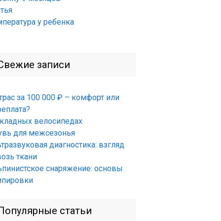
атья
мпература у ребенка
Свежие записи
трас за 100 000 ₽ – комфорт или
реплата?
складных велосипедах
увь для межсезонья
ьтразвуковая диагностика: взгляд
возь ткани
ьпинистское снаряжение: основы
ипировки
Популярные статьи