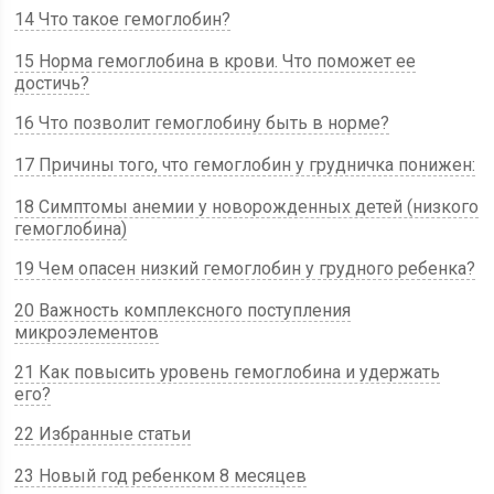
14 Что такое гемоглобин?
15 Норма гемоглобина в крови. Что поможет ее
достичь?
16 Что позволит гемоглобину быть в норме?
17 Причины того, что гемоглобин у грудничка понижен:
18 Симптомы анемии у новорожденных детей (низкого
гемоглобина)
19 Чем опасен низкий гемоглобин у грудного ребенка?
20 Важность комплексного поступления
микроэлементов
21 Как повысить уровень гемоглобина и удержать
его?
22 Избранные статьи
23 Новый год ребенком 8 месяцев