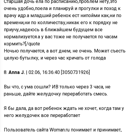
Старшая дочь ела по расписанию,проблем нету,это
очень удобно,поела и планируй и прогулки и поход к
врачу идр.а младший ребенок ест нипойми как,ни по
времени,ни по колличеству,никак его к порядку не
приучу,надеюсь в ближайшем будущем все
нормализуется.а у вас тоже не получается по часам
кормить?[/quote
Ночью получается, а вот днем, не очень. Может съесть
целую бутылку, и через час кричать от голода
8.
Anna J.
| 02.06, 16:36:40 [3050731926]
Вы что, с ума сошли? ИВ только через 3 часа, не
раньше, дайте желудочку переработать смесь.
Я бы дала, да вот ребенок ждать не хочет, когда там у
него желудочек все переработает
Пользователь сайта Woman.ru понимает и принимает,