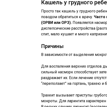
Кашель у грудного реб
Просто так кашель у грудного ребе
поводом обратиться к врачу.
Часто 
(ОРВИ или ОРЗ).
Появляется насмор
диспепсические расстройства (рвот
спит, мало кушает и много капризни
Причины
В зависимости от выделения мокро
Для воспаления верхних отделов ды
сильный насморк способствует зате
раздражает их. Если лечение отсутс
“переползает” на гортань, трахею и 
Трахеит вызывает приступы грубого
мокроты. Для ларингита характере
В редких случаях ларингит (воспал