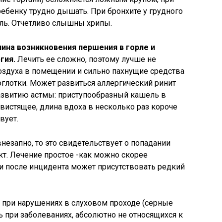
ребенку трудно дышать. При бронхите у грудного
ль. Отчетливо слышны хрипы.
ина возникновения першения в горле и
гия.
Лечить ее сложно, поэтому лучше не
оздуха в помещении и сильно пахнущие средства
глотки. Может развиться аллергический ринит
развитию астмы: приступообразный кашель в
свистящее, длина вдоха в несколько раз короче
вует.
незапно, то это свидетельствует о попадании
кт. Лечение простое -как можно скорее
ки после инцидента может присутствовать редкий
 при нарушениях в слуховом проходе (серные
ь при заболеваниях, абсолютно не относящихся к