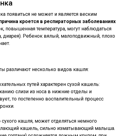
енка
нка появиться не может и является веским
причина кроется в респираторных заболеваниях
к, повышенная температура, могут наблюдаться
а, диарея). Ребенок вялый, малоподвижный, плохо
чает.
ты различают несколько видов кашля:
хательных путей характерен сухой кашель:
канию слизи из носа в нижние отделы и
твует, то постепенно воспалительный процесс
бронхи.
 сухого кашля, может отделяться немного
н лающий кашель, сильно изматывающий малыша.
ение гортани) осложняется ложным крупом, при