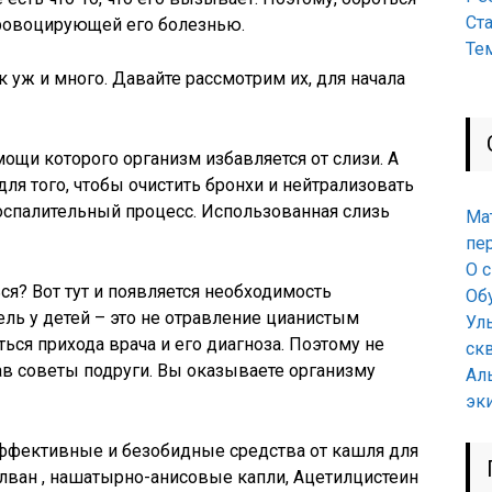
Ст
провоцирующей его болезнью.
Те
к уж и много. Давайте рассмотрим их, для начала
ощи которого организм избавляется от слизи. А
для того, чтобы очистить бронхи и нейтрализовать
спалительный процесс. Использованная слизь
Ма
пе
О 
ся? Вот тут и появляется необходимость
Об
ель у детей – это не отравление цианистым
Ул
ься прихода врача и его диагноза. Поэтому не
ск
в советы подруги. Вы оказываете организму
Ал
эк
ффективные и безобидные средства от кашля для
олван , нашатырно-анисовые капли, Ацетилцистеин