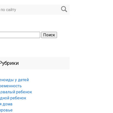
ти:
Рубрики
еноиды у детей
ременность
довалый ребенок
удной ребенок
я дома
оровье