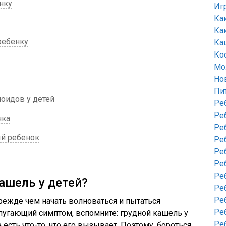
нку
Иг
Ка
Ка
ребенку
Ка
Ко
Мо
Но
Пи
оидов у детей
Ре
Ре
нка
Ре
ый ребенок
Ре
Ре
Ре
Ре
ашель у детей?
Ре
Ре
режде чем начать волноваться и пытаться
Ре
пугающий симптом, вспомните: грудной кашель у
Ре
 есть что-то, что его вызывает. Поэтому, бороться