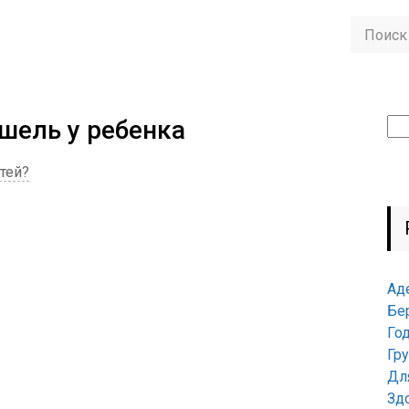
шель у ребенка
Най
тей?
Ад
Бе
Го
Гр
Дл
Зд