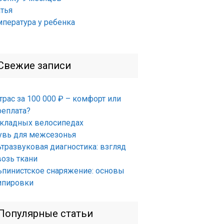
атья
мпература у ребенка
Свежие записи
трас за 100 000 ₽ – комфорт или
реплата?
складных велосипедах
увь для межсезонья
ьтразвуковая диагностика: взгляд
возь ткани
ьпинистское снаряжение: основы
ипировки
Популярные статьи