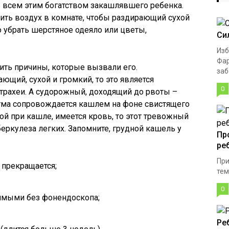
ть всем этим богатством закашлявшего ребенка.
ить воздух в комнате, чтобы раздирающий сухой
 убрать шерстяное одеяло или цветы,
Си
Изб
Фар
ить причины, которые вызвали его.
заб
ающий, сухой и громкий, то это является
0
трахеи. А судорожный, доходящий до рвоты –
тма сопровождается кашлем на фоне свистящего
ой при кашле, имеется кровь, то этот тревожный
еркулеза легких. Запомните, грудной кашель у
Пр
ре
При
 прекращается;
тем
0
имыми без фонендоскопа;
Ре