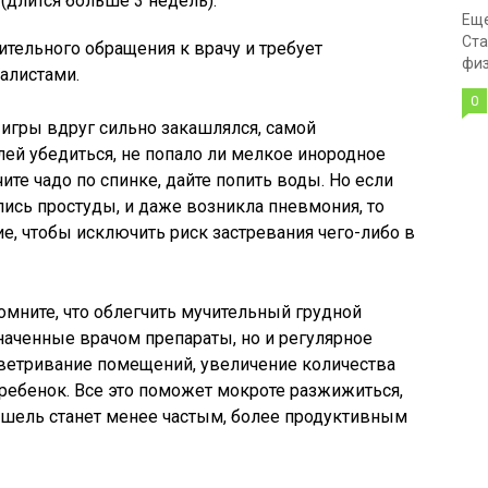
длится больше 3 недель).
Еще
Ста
ительного обращения к врачу и требует
физ
алистами.
0
игры вдруг сильно закашлялся, самой
лей убедиться, не попало ли мелкое инородное
ите чадо по спинке, дайте попить воды. Но если
ились простуды, и даже возникла пневмония, то
е, чтобы исключить риск застревания чего-либо в
помните, что облегчить мучительный грудной
значенные врачом препараты, но и регулярное
оветривание помещений, увеличение количества
ребенок. Все это поможет мокроте разжижиться,
 кашель станет менее частым, более продуктивным