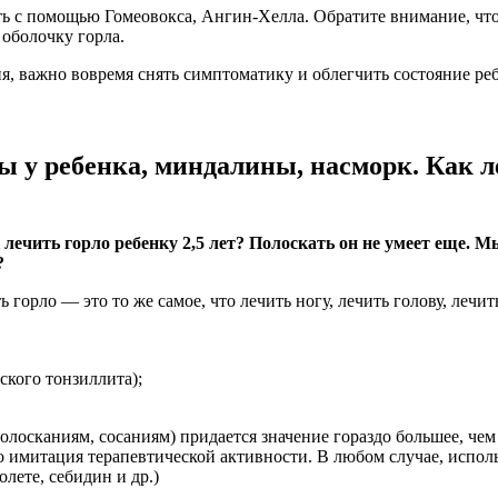
ть с помощью Гомеовокса, Ангин-Хелла. Обратите внимание, что
 оболочку горла.
я, важно вовремя снять симптоматику и облегчить состояние реб
 у ребенка, миндалины, насморк. Как ле
лечить горло ребенку 2,5 лет? Полоскать он не умеет еще. М
?
 горло — это то же самое, что лечить ногу, лечить голову, леч
ского тонзиллита);
лосканиям, сосаниям) придается значение гораздо большее, чем
имитация терапевтической активности. В любом случае, использ
лете, себидин и др.)