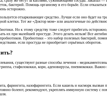
, сразу же бегут за каплями, суживающими сосуды. Закапал — и 
ток, бактерий. Помощь организму в его борьбе. Если отказаться
чень осторожно.
спользуется отхаркивающее средство. Лучше если оно будет на тр
дной клетки. Тот же «Доктор мом» или аналогичные по действию
иотики. Но к этому средству тоже следует прибегать осторожно,
ть их при малейшей простуде. Этого делать нельзя! Все антиби
от пробиотиков. Пробиотики – это набор полезных бактерий, по
дствами. если простуда не приобретает серьёзных оборотов.
чить?
олевания, существуют разные способы лечения – медикаментозны
гриппа, стафилококки, кори, аденовирусы, пневмококки. Важно 
ита, фарингита, назофарингита. Если кашель и насморк вызван 
остоянно болеют, рекомендуют, укреплять иммунную систему с по
шля.