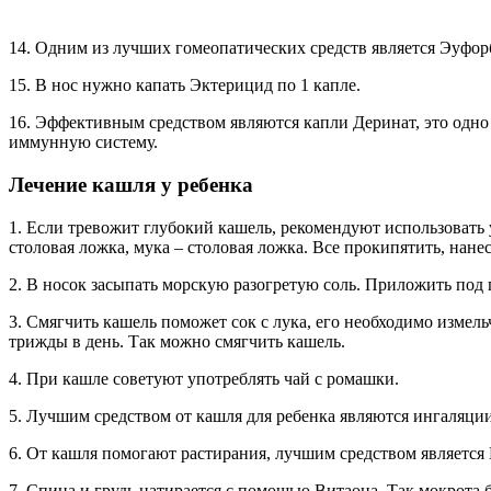
14. Одним из лучших гомеопатических средств является Эуфор
15. В нос нужно капать Эктерицид по 1 капле.
16. Эффективным средством являются капли Деринат, это одн
иммунную систему.
Лечение кашля у ребенка
1. Если тревожит глубокий кашель, рекомендуют использовать 
столовая ложка, мука – столовая ложка. Все прокипятить, нане
2. В носок засыпать морскую разогретую соль. Приложить под
3. Смягчить кашель поможет сок с лука, его необходимо измель
трижды в день. Так можно смягчить кашель.
4. При кашле советуют употреблять чай с ромашки.
5. Лучшим средством от кашля для ребенка являются ингаляции
6. От кашля помогают растирания, лучшим средством является Г
7. Спина и грудь натирается с помощью Витаона. Так мокрота б