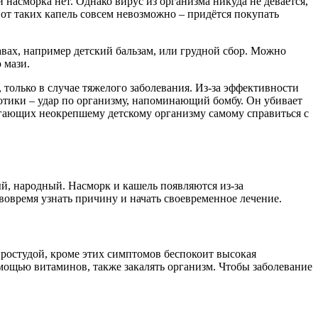
насморка нет. Однако вирус из организма никуда не девается,
 от таких капель совсем невозможно – придётся покупать
авах, например детский бальзам, или грудной сбор. Можно
 мази.
 только в случае тяжелого заболевания. Из-за эффективности
отики – удар по организму, напоминающий бомбу. Он убивает
могающих неокрепшему детскому организму самому справиться с
й, народный. Насморк и кашель появляются из-за
вовремя узнать причину и начать своевременное лечение.
простудой, кроме этих симптомов беспокоит высокая
мощью витаминов, также закалять организм. Чтобы заболевание