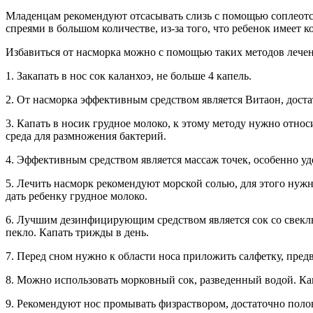
Младенцам рекомендуют отсасывать слизь с помощью соплеотсо
спреями в большом количестве, из-за того, что ребенок имеет к
Избавиться от насморка можно с помощью таких методов лечен
1. Закапать в нос сок каланхоэ, не больше 4 капель.
2. От насморка эффективным средством является Витаон, дост
3. Капать в носик грудное молоко, к этому методу нужно относи
среда для размножения бактерий.
4. Эффективным средством является массаж точек, особенно у
5. Лечить насморк рекомендуют морской солью, для этого нужно
дать ребенку грудное молоко.
6. Лучшим дезинфицирующим средством является сок со свеклы,
пекло. Капать трижды в день.
7. Перед сном нужно к области носа приложить салфетку, пред
8. Можно использовать морковный сок, разведенный водой. Кап
9. Рекомендуют нос промывать физраствором, достаточно поло