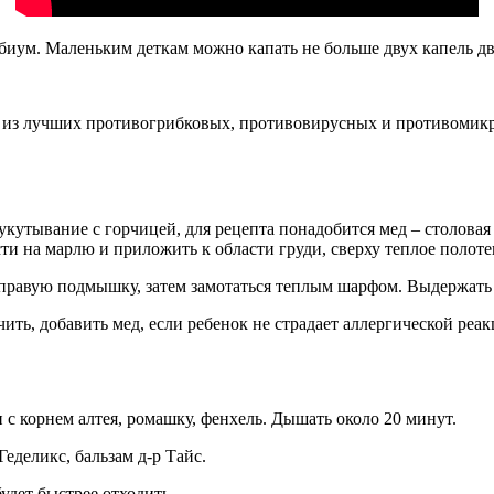
биум. Маленьким деткам можно капать не больше двух капель дв
о из лучших противогрибковых, противовирусных и противомик
укутывание с горчицей, для рецепта понадобится мед – столовая
сти на марлю и приложить к области груди, сверху теплое полоте
 правую подмышку, затем замотаться теплым шарфом. Выдержать 
чить, добавить мед, если ребенок не страдает аллергической ре
 с корнем алтея, ромашку, фенхель. Дышать около 20 минут.
еделикс, бальзам д-р Тайс.
удет быстрее отходить.