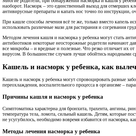
Многие родители, при обнаружении насморка и кашля у ребенка
наоборот. Насморк – это единственный выход для отмерших кле
антивирусные препараты и капать нос точно по инструкции, о
При кашле способы лечения всё те же, только вместо капель и
использовать различные мази для растирания и согревания гру
Методом лечения кашля и насморка у ребенка могут стать антиб
антибиотиков некоторые неосторожные родители начинают дава
все микробы – и вредные и полезные. Что резко отличает их 
вирусом. В большинстве случаев лучше обойтись народными сре
Кашель и насморк у ребенка, как выле
Кашель и насморк у ребенка могут спровоцировать разные заб
переохлаждения, воспалительного процесса в организме – пара
Причины кашля и насморк у ребенка
Симптоматика характерна для бронхита, трахеита, ангины, рин
температура тела, ломота, сильный кашель. Детям, которые п
не усугубилось, необходимо вовремя избавится от насморка, ка
Методы лечения насморка у ребенка