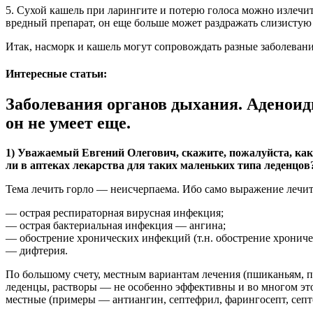
5. Сухой кашель при ларингите и потерю голоса можно излечи
вредный препарат, он еще больше может раздражать слизистую
Итак, насморк и кашель могут сопровождать разные заболевани
Интересные статьи:
Заболевания органов дыхания. Аденоиды
он не умеет еще.
1) Уважаемый Евгений Олегович, скажите, пожалуйста, как 
ли в аптеках лекарства для таких маленьких типа леденцов
Тема лечить горло — неисчерпаема. Ибо само выражение лечить
— острая респираторная вирусная инфекция;
— острая бактериальная инфекция — ангина;
— обострение хронических инфекций (т.н. обострение хрониче
— дифтерия.
По большому счету, местным вариантам лечения (пшиканьям, по
леденцы, растворы — не особенно эффективны и во многом это 
местные (примеры — антиангин, септефрил, фарингосепт, септо