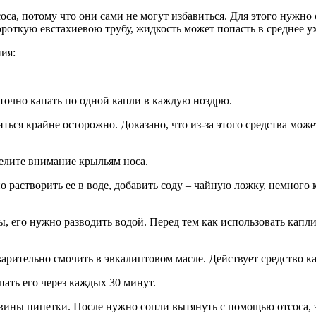
са, потому что они сами не могут избавиться. Для этого нужно
ороткую евстахиевою трубу, жидкость может попасть в среднее ух
ия:
аточно капать по одной капли в каждую ноздрю.
ться крайне осторожно. Доказано, что из-за этого средства може
делите внимание крыльям носа.
 растворить ее в воде, добавить соду – чайную ложку, немного 
 его нужно разводить водой. Перед тем как использовать капли 
варительно смочить в эвкалиптовом масле. Действует средство к
ать его через каждых 30 минут.
вины пипетки. После нужно сопли вытянуть с помощью отсоса, 