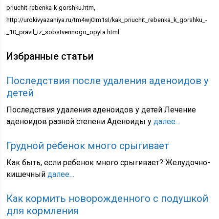
priuchit-rebenka-k-gorshku.htm,
http://urokivyazaniya.ru/tm4wj0Im1sI/kak_priuchit_rebenka_k_gorshku_-
_10_pravil_iz_sobstvennogo_opyta.html
Избранные статьи
Последствия после удаления аденоидов у
детей
Последствия удаления аденоидов у детей Лечение
аденоидов разной степени Аденоиды у
далее…
Грудной ребенок много срыгивает
Как быть, если ребенок много срыгивает? Желудочно-
кишечный
далее…
Как кормить новорожденного с подушкой
для кормления