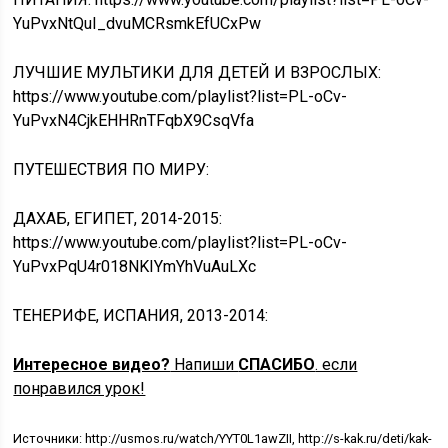
YuPvxNtQuI_dvuMCRsmkEfUCxPw
ЛУЧШИЕ МУЛЬТИКИ ДЛЯ ДЕТЕЙ И ВЗРОСЛЫХ:
https://www.youtube.com/playlist?list=PL-oCv-
YuPvxN4CjkEHHRnTFqbX9CsqVfa
ПУТЕШЕСТВИЯ ПО МИРУ:
ДАХАБ, ЕГИПЕТ, 2014-2015:
https://www.youtube.com/playlist?list=PL-oCv-
YuPvxPqU4r018NKIYmYhVuAuLXc
ТЕНЕРИФЕ, ИСПАНИЯ, 2013-2014:
Интересное видео?
Напиши
СПАСИБО
. если
понравился урок!
Источники: http://usmos.ru/watch/YYT0L1awZII, http://s-kak.ru/deti/kak-