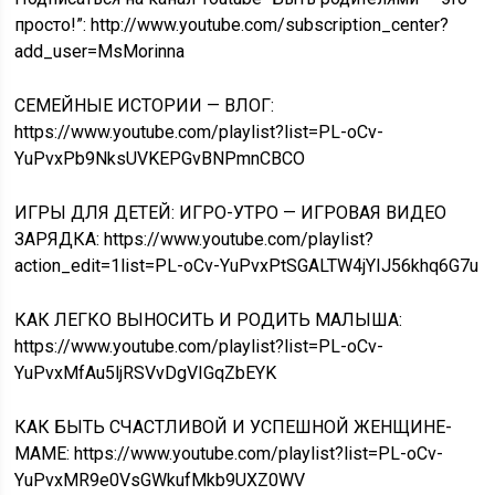
просто!”: http://www.youtube.com/subscription_center?
add_user=MsMorinna
СЕМЕЙНЫЕ ИСТОРИИ — ВЛОГ:
https://www.youtube.com/playlist?list=PL-oCv-
YuPvxPb9NksUVKEPGvBNPmnCBCO
ИГРЫ ДЛЯ ДЕТЕЙ: ИГРО-УТРО — ИГРОВАЯ ВИДЕО
ЗАРЯДКА: https://www.youtube.com/playlist?
action_edit=1list=PL-oCv-YuPvxPtSGALTW4jYIJ56khq6G7u
КАК ЛЕГКО ВЫНОСИТЬ И РОДИТЬ МАЛЫША:
https://www.youtube.com/playlist?list=PL-oCv-
YuPvxMfAu5ljRSVvDgVIGqZbEYK
КАК БЫТЬ СЧАСТЛИВОЙ И УСПЕШНОЙ ЖЕНЩИНЕ-
МАМЕ: https://www.youtube.com/playlist?list=PL-oCv-
YuPvxMR9e0VsGWkufMkb9UXZ0WV