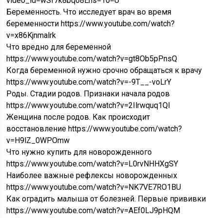
video_id=wSf7k8bq68Ens=1o=U
Беременность. Что исследует врач во время
беременности https://www.youtube.com/watch?
v=x86Kjnmalrk
Что вредно для беременной
https://www.youtube.com/watch?v=gt8Ob5pPnsQ
Когда беременной нужно срочно обращаться к врачу
https://www.youtube.com/watch?v=-9T__-voLrY
Роды. Стадии родов. Признаки начала родов
https://www.youtube.com/watch?v=2Ilrwquq1QI
Женщина после родов. Как происходит
восстановление https://www.youtube.com/watch?
v=H9lZ_0WPOmw
Что нужно купить для новорожденного
https://www.youtube.com/watch?v=L0rvNHHXgSY
Наиболее важные рефлексы новорожденных
https://www.youtube.com/watch?v=NK7VE7RO1BU
Как оградить малыша от болезней. Первые прививки
https://www.youtube.com/watch?v=AEf0LJ9pHQM