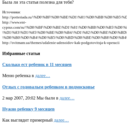
Была ли эта статья полезна для тебя?
Источники:
http://potteriada.ru/\%D0\%BF\%D0\%BE\%D1\%81\%D0\%BB\%D0
http://www.ent-
cyprus.com/ru/\%D0\%BF\%D0\%BE\%D1\%81\%D0\%BB\%D0\%B5\%D0
\%D1\%83\%D1\%85\%D0\%BE\%D0\%B4/\%D1\%82\%D0\%BE\%D0\%B
\%D0\%B0\%D0\%B4\%D0\%B5\%D0\%BD\%D0\%BE\%D0\%B8\%D0\%B4\
http://svitmam.ua/themes/udalenie-adenoidov-kak-podgotovitsja-k-operacii
Избранные статьи
Сколько ест ребенок в 11 месяцев
Меню ребенка в
далее…
Отдых с годовалым ребенком в подмосковье
2 мар 2007, 20:02 Мы были в
далее…
Нужно ребенку 9 месяцев
Как выглядит примерный
далее…