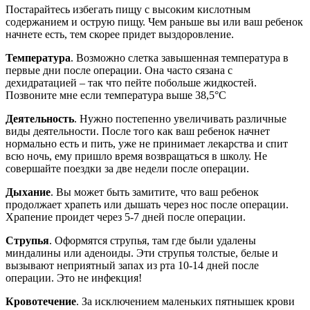
Постарайтесь избегать пищу с высоким кислотным
содержанием и острую пищу. Чем раньше вы или ваш ребенок
начнете есть, тем скорее придет выздоровление.
Температура
. Возможно слетка завышенная температура в
первые дни после операции. Она часто сязана с
дехидратацией – так что пейте побольше жидкостей.
Позвоните мне если температура выше 38,5°C
Деятельность
. Нужно постепенно увеличивать различные
виды деятельности. После того как ваш ребенок начнет
нормально есть и пить, уже не принимает лекарства и спит
всю ночь, ему пришло время возвращаться в школу. Не
совершайте поездки за две недели после операции.
Дыхание
. Вы может быть замитите, что ваш ребенок
продолжает храпеть или дышать через нос после операции.
Храпение проидет через 5-7 дней после операции.
Струпья
. Оформятся струпья, там где были удалены
миндалины или аденоиды. Эти струпья толстые, белые и
вызывают неприятный запах из рта 10-14 дней после
операции. Это не инфекция!
Кровотечение
. За исключением маленьких пятнышек крови