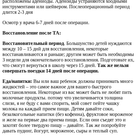
расположены адениоды. Аденоиды устраняются хоодными
инструментами или шейвером. Послеоперационный период
длится 2-3 дня
Осмотр у врача 6-7 дней после операции.
Восстановление после TA:
Восстановительный период
. Большунство детей нуждаются
между 10 – 15 днй для восстановления, некоторые
восстанавливаются и раньше; другим может быть необходимы
3 недели для окончательного восстановления. Подготовьте их,
что смогут вернуться в школу через 15 дней.
Так же нельзя
совершать поездки 14 дней после операции.
Еда/напитки:
Вы или ваш ребенок должны принимать много
жидкостей – это самое важное для вашего быстрого
восстановления. Некоторые из вас может быть не любят пить
молочные продукты. потому что увеличивается толщина
слизи, я не буду с вами спорить, мой совет пейте чашку
молока на каждый прием пищи. Детям давайте соки,
безалкогольные напитки (без кофеина), фруктовое мороженое
и желе на первые два приема пищи. Если они съедят это и
захотят более твердую пищу – давайте. Так же попробуйте
давать пудинг, йогурт, мороженое, сыры и теплый суп.