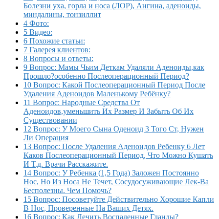
Болезни уха, горла и носа (ЛОР), Ангина, аденоиды,
миндалины, тонзиллит
4 Фото:
5 Видео:
6 Похожие статьи:
7 Галерея клиентов:
8 Вопросы и ответы:
9 Вопрос: Мамы Чьим Деткам Удаляли Аденоиды,как
Прошло?особенно Послеоперационный Период?
10 Вопрос: Какой Послеоперационный Период После
Удаления Аденоидов Маленькому Ребёнку?
11 Вопрос: Народные Средства От
Аденоидов,уменьшить Их Размер И Забыть Об Их
Существовании
12 Вопрос: У Моего Сына Оденоид 3 Того Ст, Нужен
Ли Операция
13 Вопрос: После Удаления Аденоидов Ребенку 6 Лет
Каков Послеоперационный Период, Что Можно Кушать
И Т.д. Врачи Расскажите.
14 Вопрос: У Ребенка (1,5 Года) Заложен Постоянно
Нос, Но Из Носа Не Течет, Сосудосуживающие Лек-Ва
Бесполезны. Чем Помочь?
15 Вопрос: Посоветуйте Действительно Хорошие Капли
В Нос, Проверенные На Ваших Детях.
16 Вопрос: Как Лечить Воспаленные Гланды?