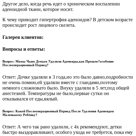
Другое дело, когда речь идет о хроническом воспалении
аденоидной ткани, которое носит.
К чему приводит гипертрофия аденоидов? В детском возрасте
происходит рост лицевого скелета.
Галерея клиентов:
Вопросы и ответы:
Вопрос: Мамы Чьим Деткам Удаляли Аденоиды,как Прошло?особенно
Послеоперационный Период?
Ответ: Дочке удаляли в 3 года,но это было давно,подробности
не очень помню,ей удаляли вместе с гландами,поэтому
немного сложновато было. Внуку удаляли в 5 лет,под общей
анестезией. Температуры не было,первые сутки он
отказывался от еды,вялый.
Вопрос: Какой Послеоперационный Период После Удаления Аденоидов
Маленькому Ребёнку?
Ответ: А чего так рано удалили, с 4х рекомендуют, детки
быстро выздоравливают, особого ухода не требуется, пока ему