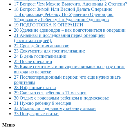
17 Вопрос: Чем Можно Вылечить Аденоиды 2 Степени?
18 Вопрос: Зимой Или Весной Делать Операцию
1.5Годовалому Ребенку По Удалению Оденоидов.
5Годовалому Ребенку По Удалению Оденоидов
19 ПОДГОТОВКА К ОПЕРАЦИИ
20 Удаление аденоидов – как подготовиться к операции
21 Анализы и исследования перед операцией
(госпитализацией):
22 Срок действия анализов:
23 Документы для госпитализации:
24 В день госпитализации
25 После операции
26 Какие симптомы и ощущения возможны сразу после
выхода из наркоза:
27 Послеоперационный период: что еще нужно знать
родителям
28 Избранные статьи
29 Сколько ест ребенок в 11 месяцев
30 Отдых с годовалым ребенком в подмосковье
31 Нужно ребенку 9 месяцев
32 Можно ли годовалому ребенку лимон
33 Популярные статьи
Меню