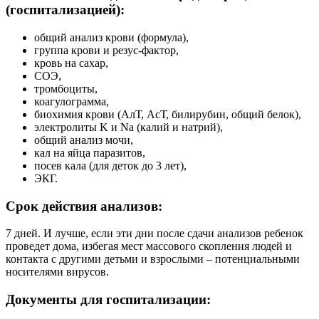
(госпитализацией):
общий анализ крови (формула),
группа крови и резус-фактор,
кровь на сахар,
СОЭ,
тромбоциты,
коагулограмма,
биохимия крови (АлТ, АсТ, билирубин, общий белок),
электролиты K и Na (калий и натрий),
общий анализ мочи,
кал на яйца паразитов,
посев кала (для деток до 3 лет),
ЭКГ.
Срок действия анализов:
7 дней. И лучше, если эти дни после сдачи анализов ребенок
проведет дома, избегая мест массового скопления людей и
контакта с другими детьми и взрослыми – потенциальными
носителями вирусов.
Документы для госпитализации: