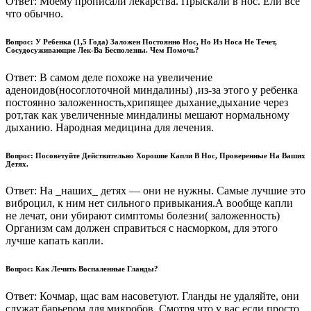
Ответ: Моему прописали лекарства. Прыскали в нос. Ели все
что обычно.
Вопрос: У Ребенка (1,5 Года) Заложен Постоянно Нос, Но Из Носа Не Течет,
Сосудосуживающие Лек-Ва Бесполезны. Чем Помочь?
Ответ: В самом деле похоже на увеличение
аденоидов(носоглоточной миндалины) ,из-за этого у ребенка
постоянно заложенность,хрипящее дыхание,дыхание через
рот,так как увеличенные миндалины мешают нормальному
дыханию. Народная медицина для лечения.
Вопрос: Посоветуйте Действительно Хорошие Капли В Нос, Проверенные На Ваших
Детях.
Ответ: На _наших_ детях — они не нужны. Самые лучшие это
виброцил, к ним нет сильного привыкания.А вообще капли
не лечат, они убирают симптомы болезни( заложенность)
Организм сам должен справиться с насморком, для этого
лучше капать капли.
Вопрос: Как Лечить Воспаленные Гланды?
Ответ: Кочмар, щас вам насоветуют. Гланды не удаляйте, они
служат барьером для микробов. Смотря что у вас если просто