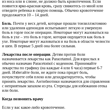
из носа или в слюне, не должно быть кровотечения. Если
появится ярко-красная кровь, сразу свяжитесь со мной или
отведите ребенка в скорую помощь. Обычно кровотечение
продолжается 10 – 14 дней.
Боль
. Почти у весх детей, которые прошли тонзиллэктомию
или удаления аденоидов испытывают легкую и умереную
боль в горле после операции. Некоторые могут жаловаться на
боль в ухе – это боль в горле, которая ощущается как боль в
ухе. Некоторые могут жаловаться и на боль в области челюсти
и шеи. В первые 5 дней она более сильная.
Лекарства после операции
. Детям против боли
назначивается лекарства как Paracetamol. Для взрослых я
обычно назначаю Paracetomol с кодеином. Принимайте
лекарства по графику (на каждые 4 или 6 часа) первые 6-7
дней. Избегайте боли, не ждите пока придет боль,
почувствуете себя плохо или дехидратируетесь, чтобы
принять лекарство. Антибиотики назначаются для справления
с неприятным запахом из рта. Стереоды для избежания отека
или боли.
Когда позвонить врачу
Если у вас какое-либо кровотечение.