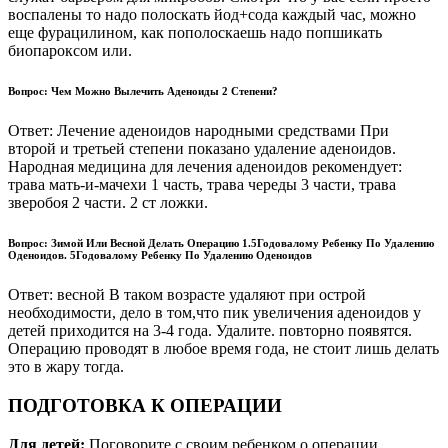
воспалены то надо полоскать йод+сода каждый час, можно
еще фурацилином, как пополоскаешь надо попшикать
биопароксом или.
Вопрос: Чем Можно Вылечить Аденоиды 2 Степени?
Ответ: Лечение аденоидов народными средствами При
второй и третьей степени показано удаление аденоидов.
Народная медицина для лечения аденоидов рекомендует:
трава мать-и-мачехи 1 часть, трава череды 3 части, трава
зверобоя 2 части. 2 ст ложки.
Вопрос: Зимой Или Весной Делать Операцию 1.5Годовалому Ребенку По Удалению
Оденоидов. 5Годовалому Ребенку По Удалению Оденоидов
Ответ: весной В таком возрасте удаляют при острой
необходимости, дело в том,что пик увеличения аденоидов у
детей приходится на 3-4 года. Удалите. повторно появятся.
Операцию проводят в любое время года, не стоит лишь делать
это в жару тогда.
ПОДГОТОВКА К ОПЕРАЦИИ
Для детей:
Поговорите с своим ребенком о операции.