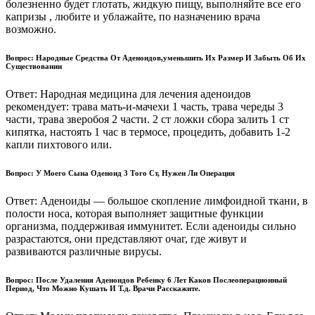
болезненно будет глотать, жидкую пищу, выполняйте все его
капризы , любите и ублажайте, по назначению врача
возможно.
Вопрос: Народные Средства От Аденоидов,уменьшить Их Размер И Забыть Об Их
Существовании
Ответ: Народная медицина для лечения аденоидов
рекомендует: трава мать-и-мачехи 1 часть, трава череды 3
части, трава зверобоя 2 части. 2 ст ложки сбора залить 1 ст
кипятка, настоять 1 час в термосе, процедить, добавить 1-2
капли пихтового или.
Вопрос: У Моего Сына Оденоид 3 Того Ст, Нужен Ли Операция
Ответ: Аденоиды — большое скопление лимфоидной ткани, в
полости носа, которая выполняет защитные функции
организма, поддерживая иммунитет. Если аденоиды сильно
разрастаются, они представляют очаг, где живут и
развиваются различные вирусы.
Вопрос: После Удаления Аденоидов Ребенку 6 Лет Каков Послеоперационный
Период, Что Можно Кушать И Т.д. Врачи Расскажите.