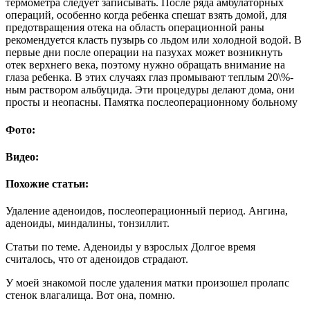
термометра следует записывать. После ряда амбулаторных
операций, особенно когда ребенка спешат взять домой, для
предотвращения отека на область опе­рационной раны
рекомендуется класть пузырь со льдом или хо­лодной водой. В
первые дни после операции на пазухах может возникнуть
отек верхнего века, поэтому нужно обращать внима­ние на
глаза ребенка. В этих случаях глаз промывают теплым 20\%-
ным раствором альбуцида. Эти процедуры делают дома, они
просты и неопасны. Памятка послеоперационному больному
Фото:
Видео:
Похожие статьи:
Удаление аденоидов, послеоперационный период. Ангина,
аденоиды, миндалины, тонзиллит.
Статьи по теме. Аденоиды у взрослых Долгое время
считалось, что от аденоидов страдают.
У моей знакомой после удаления матки произошел пролапс
стенок влагалища. Вот она, помню.