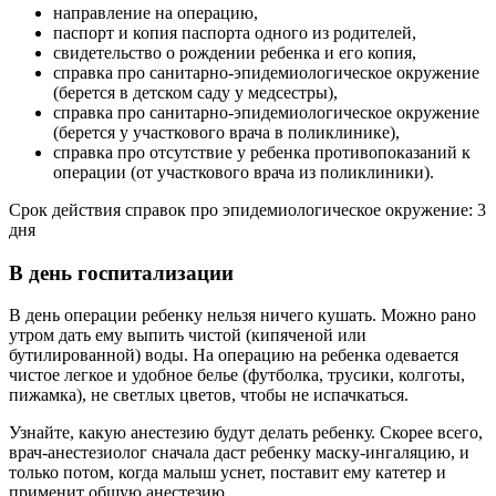
направление на операцию,
паспорт и копия паспорта одного из родителей,
свидетельство о рождении ребенка и его копия,
справка про санитарно-эпидемиологическое окружение
(берется в детском саду у медсестры),
справка про санитарно-эпидемиологическое окружение
(берется у участкового врача в поликлинике),
справка про отсутствие у ребенка противопоказаний к
операции (от участкового врача из поликлиники).
Срок действия справок про эпидемиологическое окружение: 3
дня
В день госпитализации
В день операции ребенку нельзя ничего кушать. Можно рано
утром дать ему выпить чистой (кипяченой или
бутилированной) воды. На операцию на ребенка одевается
чистое легкое и удобное белье (футболка, трусики, колготы,
пижамка), не светлых цветов, чтобы не испачкаться.
Узнайте, какую анестезию будут делать ребенку. Скорее всего,
врач-анестезиолог сначала даст ребенку маску-ингаляцию, и
только потом, когда малыш уснет, поставит ему катетер и
применит общую анестезию.