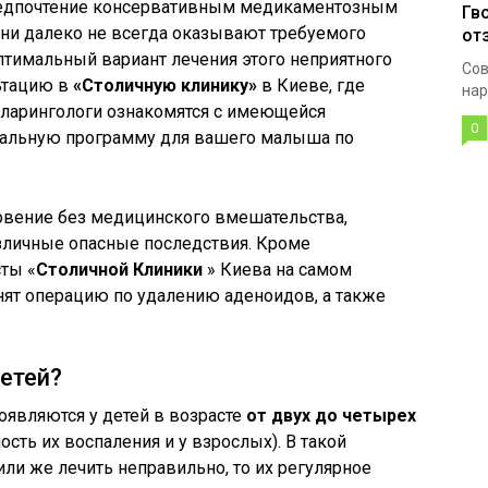
предпочтение консервативным медикаментозным
Гв
они далеко не всегда оказывают требуемого
от
птимальный вариант лечения этого неприятного
Сов
льтацию в
«Столичную клинику»
в Киеве, где
нар
ларингологи ознакомятся с имеющейся
0
уальную программу для вашего малыша по
новение без медицинского вмешательства,
азличные опасные последствия. Кроме
ты «
Столичной Клиники
» Киева на самом
ят операцию по удалению аденоидов, а также
етей?
оявляются у детей в возрасте
от двух до четырех
ость их воспаления и у взрослых). В такой
или же лечить неправильно, то их регулярное