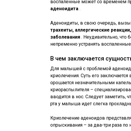
воспаленные может со временем п
аденоидита
.
Аденоидиты, в свою очередь, выз
трахеиты, аллергические реакци
заболевания
. Неудивительно, что
непременно устранять воспаленны
В чем заключается сущност
Для малышей с проблемой аденоидо
криолечения. Суть его заключается 
орошается незначительными капел
криораспылителя – специализирован
вводится в нос. Следует заметить, 
рта у малыша идет слегка прохладн
Криолечение аденоидов представл
опрыскивания – за два-три раза по 