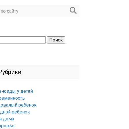
ти:
Рубрики
еноиды у детей
ременность
довалый ребенок
удной ребенок
я дома
оровье