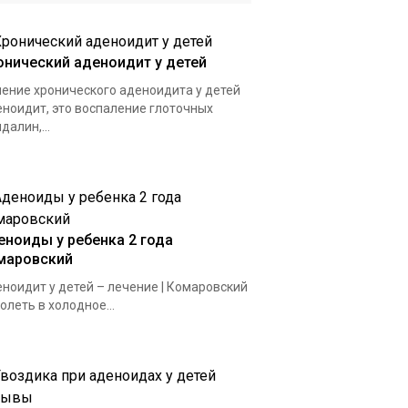
онический аденоидит у детей
ение хронического аденоидита у детей
ноидит, это воспаление глоточных
далин,...
еноиды у ребенка 2 года
маровский
ноидит у детей – лечение | Комаровский
олеть в холодное...