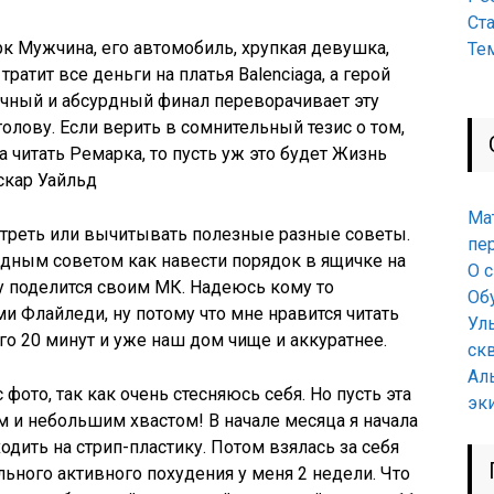
Ст
к Мужчина, его автомобиль, хрупкая девушка,
Те
ратит все деньги на платья Balenciaga, а герой
ичный и абсурдный финал переворачивает эту
олову. Если верить в сомнительный тезис о том,
 читать Ремарка, то пусть уж это будет Жизнь
Оскар Уайльд
Ма
отреть или вычитывать полезные разные советы.
пе
едным советом как навести порядок в ящичке на
О 
у поделится своим МК. Надеюсь кому то
Об
ми Флайледи, ну потому что мне нравится читать
Ул
его 20 минут и уже наш дом чище и аккуратнее.
ск
Ал
 фото, так как очень стесняюсь себя. Но пусть эта
эк
м и небольшим хвастом! В начале месяца я начала
ходить на стрип-пластику. Потом взялась за себя
ьного активного похудения у меня 2 недели. Что