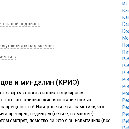
Иг
Ка
Ка
 большой родничок
Ка
Ко
Мо
Но
подушкой для кормления
Пи
ает вес
Ре
Ре
Ре
Ре
дов и миндалин (КРИО)
Ре
кого фармаколога о наших популярных
Ре
 с того, что клинические испытание новых
Ре
 запрещены, но! Наверное все вы заметили, что
Ре
вый препарат, педиатры (не все, но многие)
Ре
том смотрят, помогло ли. Это я об испытаниях (все
Ре
Ре