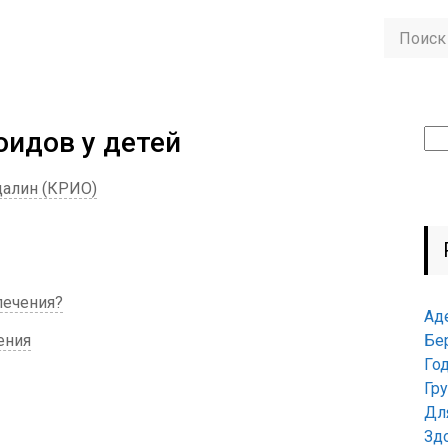
оидов у детей
Най
далин (КРИО)
лечения?
Ад
ения
Бе
Го
Гр
Дл
Зд