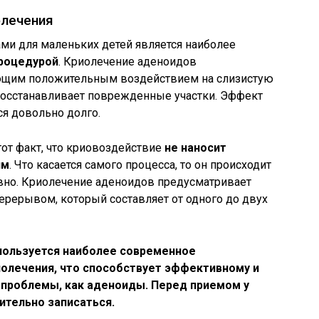
олечения
и для маленьких детей является наиболее
роцедурой
. Криолечение аденоидов
ющим положительным воздействием на слизистую
 восстанавливает поврежденные участки. Эффект
я довольно долго.
от факт, что криовоздействие
не наносит
ям
. Что касается самого процесса, то он происходит
вно. Криолечение аденоидов предусматривает
рерывом, который составляет от одного до двух
спользуется наиболее современное
олечения, что способствует эффективному и
 проблемы, как аденоиды. Перед приемом у
ительно записаться.