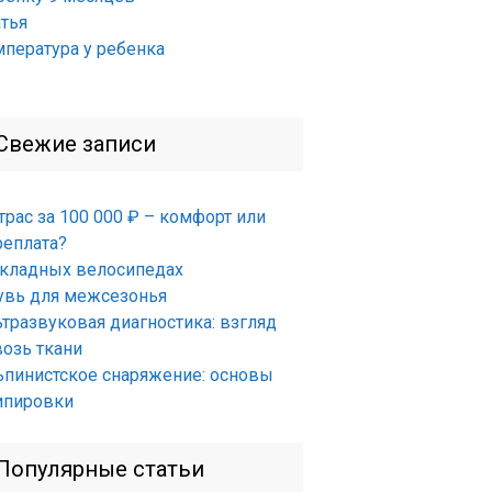
атья
мпература у ребенка
Свежие записи
трас за 100 000 ₽ – комфорт или
реплата?
складных велосипедах
увь для межсезонья
ьтразвуковая диагностика: взгляд
возь ткани
ьпинистское снаряжение: основы
ипировки
Популярные статьи