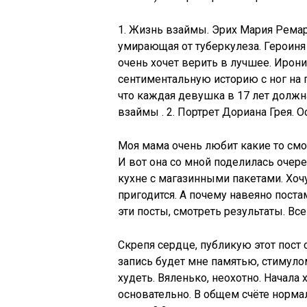
1. Жизнь взаймы. Эрих Мария Ремар
умирающая от туберкулеза. Героиня т
очень хочет верить в лучшее. Ирон
сентиментальную историю с ног на г
что каждая девушка в 17 лет должна
взаймы . 2. Портрет Дориана Грея. 
Моя мама очень любит какие то см
И вот она со мной поделилась очер
кухне с магазинными пакетами. Хоч
пригодится. А почему навеяно поста
эти посты, смотреть результаты. Вс
Скрепя сердце, публикую этот пост с
запись будет мне памятью, стимуло
худеть. Вяленько, неохотно. Начала 
основательно. В общем счёте нормал