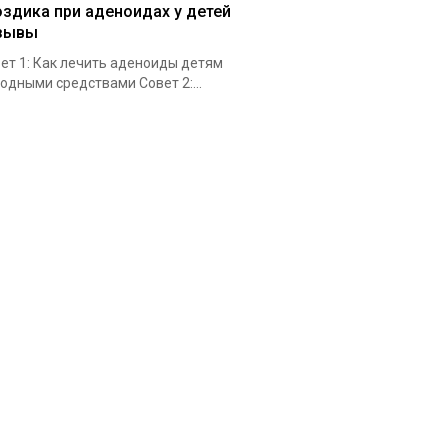
оздика при аденоидах у детей
зывы
ет 1: Как лечить аденоиды детям
одными средствами Совет 2:...