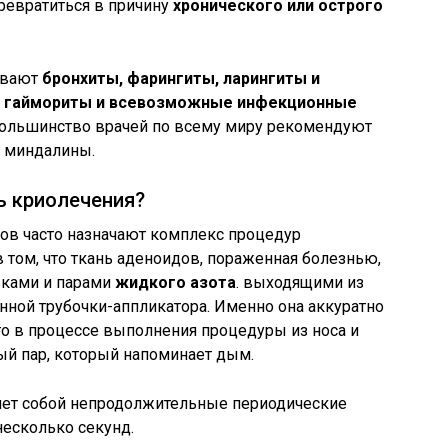
ревратиться в причину
хронического или острого
ывают
бронхиты, фарингиты, ларингиты и
и, гаймориты и всевозможные инфекционные
 большинство врачей по всему миру рекомендуют
е миндалины.
ь криолечения?
в часто назначают комплекс процедур
в том, что ткань аденоидов, пораженная болезнью,
ьками и парами
жидкого азота
. выходящими из
ной трубочки-аппликатора. Именно она аккуратно
что в процессе выполнения процедуры из носа и
ый пар, который напоминает дым.
яет собой непродолжительные периодические
несколько секунд.