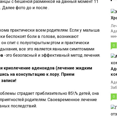
танцы с бешеной разминкой на данный момент 11
 Далее фото до и после .
Хр
Леч
кома практически всем родителям. Если у малыша
Аде
ки беспокоят боли в голове, возникают
мин
и он спит с полуоткрытым ртом и практически
0
 дыхания, все это является явными симптомами
ов
-это безопасный и эффективный метод лечения.
ти криолечение аденоидов (лечение жидким
Ад
шись на консультацию к лору. Прием
ко
 записи!
Аде
Заб
роблемы страдает приблизительно 85\% детей, она
0
еприятностей родителям. Своевременное лечение
вных последствий.