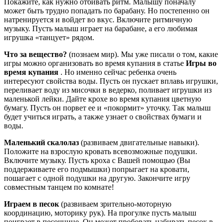
Покажите, как нужно отбивать ритм. Малышу поначалу
может быть трудно попадать по барабану. Но постепенно он
натренируется и войдет во вкус. Включите ритмичную
музыку. Пусть малыш играет на барабане, а его любимая
игрушка «танцует» рядом.
Что за вещество?
(познаем мир). Мы уже писали о том, какие
игры можно организовать во время купания в статье
Игры во
время купания
. Но именно сейчас ребенка очень
интересуют свойства воды. Пусть он пускает вплавь игрушки,
переливает воду из мисочки в ведерко, поливает игрушки из
маленькой лейки. Дайте крохе во время купания цветную
бумагу. Пусть он порвет ее и «покормит» уточку. Так малыш
будет учиться играть, а также узнает о свойствах бумаги и
воды.
Маленький скалолаз
(развиваем двигательные навыки).
Положите на взрослую кровать всевозможные подушки.
Включите музыку. Пусть кроха с Вашей помощью (Вы
поддерживаете его подмышки) попрыгает на кровати,
пошагает с одной подушки на другую. Закончите игру
совместным танцем по комнате!
Играем в песок
(развиваем зрительно-моторную
координацию, моторику рук). На прогулке пусть малыш
поиграет в песочнице. Он может пробовать набирать песок в