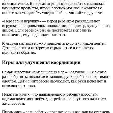
их осязательно. Во время игры разговаривайте с малышом,
называйте предметы, чтобы ребенок мог познакомиться с
понятиями «гладкий», «шершавый», «мягкий» и другими.
«Переверни игрушку» — перед ребенком раскладывают
игрушки в непривычном положении, например, куклу – вниз
лицом. Если ребенок сам не постарается исправить
положение, ему надо подсказать это.
К ладони малыша можно приклеить кусочек липкой ленты.
Дети с большим интересом отрывают ее и стараются
приладить обратно.
Игры для улучшения координации
Самая известная из малышовых игр – «ладушки». Ее можно
разнообразить: похлопав в ладоши, ручки ребенка накрывают
одеялом. Дети с интересом наблюдают, как руки исчезают и
появляются заново.
Покатать мячик – по направлению к ребенку взрослый
подталкивает мяч, побуждает ребенка вернуть его назад тем
же способом.
Пирамидка – если ребенку показать один раз, как на стержень