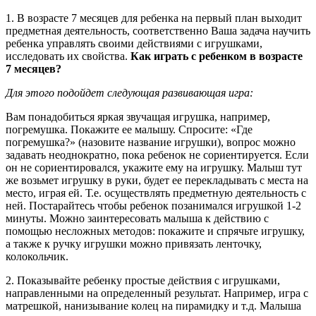
1. В возрасте 7 месяцев для ребенка на первый план выходит
предметная деятельность, соответственно Ваша задача научить
ребенка управлять своими действиями с игрушками,
исследовать их свойства.
Как играть с ребенком в возрасте
7 месяцев?
Для этого подойдет следующая развивающая игра:
Вам понадобиться яркая звучащая игрушка, например,
погремушка. Покажите ее малышу. Спросите: «Где
погремушка?» (назовите название игрушки), вопрос можно
задавать неоднократно, пока ребенок не сориентируется. Если
он не сориентировался, укажите ему на игрушку. Малыш тут
же возьмет игрушку в руки, будет ее перекладывать с места на
место, играя ей. Т.е. осуществлять предметную деятельность с
ней. Постарайтесь чтобы ребенок позанимался игрушкой 1-2
минуты. Можно заинтересовать малыша к действию с
помощью несложных методов: покажите и спрячьте игрушку,
а также к ручку игрушки можно привязать ленточку,
колокольчик.
2. Показывайте ребенку простые действия с игрушками,
направленными на определенный результат. Например, игра с
матрешкой, нанизывание колец на пирамидку и т.д. Малыша