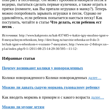
ведерко, пытаться сделать первые куличики, а также играть в
прятки (помните, как Вы прятали игрушки в манку?). Теперь
можно попробовать зарывать игрушки в песок. Однако не
удивляйтесь, если ребенок попытается наесться песку! Как
поступить, читайте в статье
Что делать, если ребенок ест
песок
.
Источники: http://www.kakprosto.ru/kak-837485-v-kakie-igry-mozhno-igrat-s-
8-mesyachnym-rebenkom, http://deti-burg.ru/razvitie-rebenka-ot-0-do-3-
let/kak-igrat-s-rebenkom-v-vozraste-7-mesyatsev, http://www.xn--2-8sbxpv.xn--
p1ai/index.php/0-1-/2011-08-25-14-29-30/595—11-12-
Избранные статьи
Почему возникают колики у новорожденных
Колики новорожденного Колики новорожденных
далее…
Можно ли давать сырую морковь годовалому ребенку
Как вводить морковь в прикорм и с какого возраста
далее…
Можно ли мумие детям