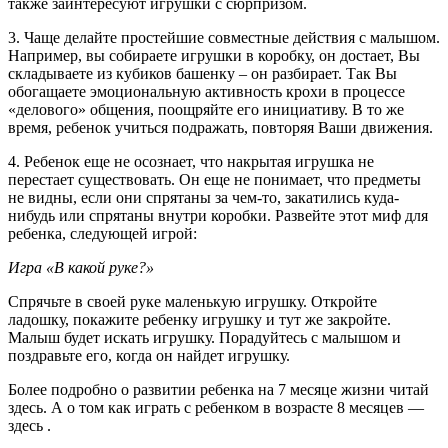
также заинтересуют игрушки с сюрпризом.
3. Чаще делайте простейшие совместные действия с малышом.
Например, вы собираете игрушки в коробку, он достает, Вы
складываете из кубиков башенку – он разбирает. Так Вы
обогащаете эмоциональную активность крохи в процессе
«делового» общения, поощряйте его инициативу. В то же
время, ребенок учиться подражать, повторяя Ваши движения.
4. Ребенок еще не осознает, что накрытая игрушка не
перестает существовать. Он еще не понимает, что предметы
не видны, если они спрятаны за чем-то, закатились куда-
нибудь или спрятаны внутри коробки. Развейте этот миф для
ребенка, следующей игрой:
Игра «В какой руке?»
Спрячьте в своей руке маленькую игрушку. Откройте
ладошку, покажите ребенку игрушку и тут же закройте.
Малыш будет искать игрушку. Порадуйтесь с малышом и
поздравьте его, когда он найдет игрушку.
Более подробно о развитии ребенка на 7 месяце жизни читай
здесь. А о том как играть с ребенком в возрасте 8 месяцев —
здесь .