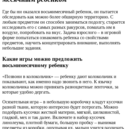
Где бы ни оказался восьмимесячный ребенок, он пытается
обследовать как можно более обширную территорию. С
любым предметом он способен заниматься подолгу, старается
исследовать его с самых разных ракурсов, помахать им в
воздухе, попробовать на вкус. Задача взрослого – в игровой
форме попытаться ознакомить ребенка со свойствами
предметов, научить концентрировать внимание, выполнять
небольшие задания.
Какие игры можно предложить
восьмимесячному ребенку
«Позвони в колокольчик» — ребенку дают колокольчик и
показывают, как именно надо звонить в него. К язычку
колокольчика можно привязать разноцветные ленточки, за
которые удобно дергать.
Осязательная игра – в небольшую коробочку кладут кусочки
разной ткани, которую интересно будет потрогать. Можно
подобрать кусочки жесткой материи, мягкой, шелковистой,
гладкой, мех и так далее. Включите в набор кусочек
линолеума, плотной бумаги, большую пробку – вынимая
предметы из коробки, ощупывая их, малыш учится различать