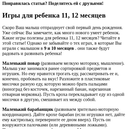
Понравилась статья? Поделитесь ей с друзьями!
Игры для ребенка 11, 12 месяцев
Скоро Ваш малыш отпразднует свой первый день рождения.
Уже сейчас Вы замечаете, как много нового умеет ребенок.
Какие игры полезны для ребенка 11, 12 месяцев? Читайте в
этой статье! Однако не забывайте о тех играх, в которые Вы
играли с малышом в
9 и 10 месяцев
. они также будут
радовать и развивать ребенка!
Маленький повар
(развиваем мелкую моторику, мышление).
Малыш уже занимался ранее сортировкой предметов и
игрушек. Но ему нравится трогать еду, рассматривать ее и,
конечно, пробовать на вкус! Разложите в пластиковые
мисочки разную еду, которую можно брать пальцами
(виноград без косточек, нарезанный банан, нарезанная
отварная морковка). Пусть кроха перекладывает еду из одной
мисочки в другую, смешивает их между собой.
Маленький барабанщик
(развиваем зрительно-моторную
координацию). Дайте крохе барабан (если игрушки нет, дайте
ему кастрюльку, переверните ее дном вверх). Пусть он
вооружится палочками (или деревянными ложками).