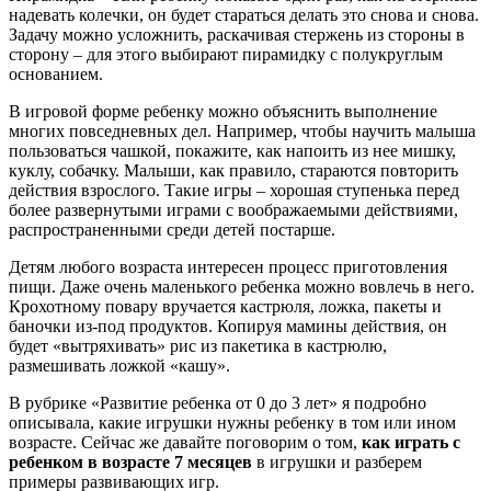
надевать колечки, он будет стараться делать это снова и снова.
Задачу можно усложнить, раскачивая стержень из стороны в
сторону – для этого выбирают пирамидку с полукруглым
основанием.
В игровой форме ребенку можно объяснить выполнение
многих повседневных дел. Например, чтобы научить малыша
пользоваться чашкой, покажите, как напоить из нее мишку,
куклу, собачку. Малыши, как правило, стараются повторить
действия взрослого. Такие игры – хорошая ступенька перед
более развернутыми играми с воображаемыми действиями,
распространенными среди детей постарше.
Детям любого возраста интересен процесс приготовления
пищи. Даже очень маленького ребенка можно вовлечь в него.
Крохотному повару вручается кастрюля, ложка, пакеты и
баночки из-под продуктов. Копируя мамины действия, он
будет «вытряхивать» рис из пакетика в кастрюлю,
размешивать ложкой «кашу».
В рубрике «Развитие ребенка от 0 до 3 лет» я подробно
описывала, какие игрушки нужны ребенку в том или ином
возрасте. Сейчас же давайте поговорим о том,
как играть с
ребенком в возрасте 7 месяцев
в игрушки и разберем
примеры развивающих игр.